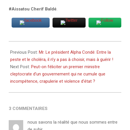
#Aissatou Cherif Baldé
.
2021-
01-
Previous Post:
Mr. Le président Alpha Condé: Entre la
15
peste et le choléra, il n’y a pas à choisir, mais à guérir !
Next Post:
Peut-on féliciter un premier ministre
cleptocrate d’un gouvernement qui ne cumule que
incompétence, crapulerie et violence d’état ?
3 COMMENTAIRES
nous savons la réalité que nous sommes entre
de subir .