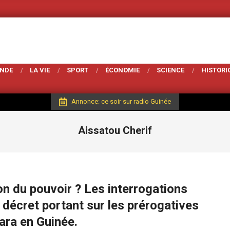
Votre Magarzine d'ac
ONDE
LA VIE
SPORT
ÉCONOMIE
SCIENCE
HISTORI
Annonce: ce soir sur radio Guinée
Aissatou Cherif
n du pouvoir ? Les interrogations
 décret portant sur les prérogatives
ra en Guinée.