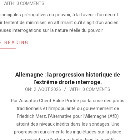
WITH:
0 COMMENTS
cipales prérogatives du pouvoir, à la faveur d’un décret
tentent de minimiser, en affirmant qu’il s’agit d’un ancien
uses interrogations sur la nature réelle du pouvoir
E READING
Allemagne : la progression historique de
l’extrême droite interroge.
2026-
ON:
2. AOÛT 2026
WITH:
0 COMMENTS
08-
Par Aïssatou Chérif Baldé Portée par la crise des partis
02
traditionnels et l’impopularité du gouvernement de
Friedrich Merz, l’Alternative pour l’Allemagne (AfD)
atteint des niveaux inédits dans les sondages. Une
progression qui alimente les inquiétudes sur la place
croissante de l’extrême droite dans la société