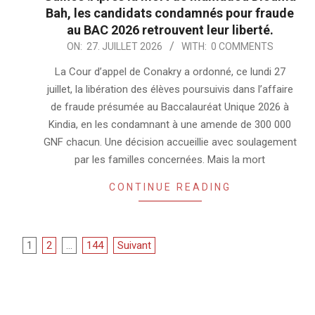
Bah, les candidats condamnés pour fraude
au BAC 2026 retrouvent leur liberté.
2026-
ON:
27. JUILLET 2026
WITH:
0 COMMENTS
07-
La Cour d’appel de Conakry a ordonné, ce lundi 27
27
juillet, la libération des élèves poursuivis dans l’affaire
de fraude présumée au Baccalauréat Unique 2026 à
Kindia, en les condamnant à une amende de 300 000
GNF chacun. Une décision accueillie avec soulagement
par les familles concernées. Mais la mort
CONTINUE READING
Pagination
1
2
…
144
Suivant
des
publications