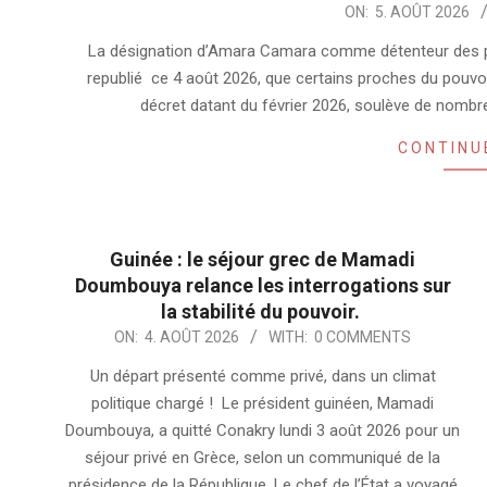
2026-
ON:
5. AOÛT 2026
08-
La désignation d’Amara Camara comme détenteur des prin
05
republié ce 4 août 2026, que certains proches du pouvoir 
décret datant du février 2026, soulève de nombre
CONTINU
Guinée : le séjour grec de Mamadi
Doumbouya relance les interrogations sur
la stabilité du pouvoir.
2026-
ON:
4. AOÛT 2026
WITH:
0 COMMENTS
08-
Un départ présenté comme privé, dans un climat
04
politique chargé ! Le président guinéen, Mamadi
Doumbouya, a quitté Conakry lundi 3 août 2026 pour un
séjour privé en Grèce, selon un communiqué de la
présidence de la République. Le chef de l’État a voyagé