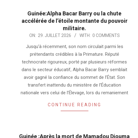
Guinée:Alpha Bacar Barry ou la chute
accélérée de l’étoile montante du pouvoir
militaire.
2026-
ON:
29. JUILLET 2026
WITH:
0 COMMENTS
07-
Jusqu’à récemment, son nom circulait parmi les
29
prétendants crédibles à la Primature. Réputé
technocrate rigoureux, porté par plusieurs réformes
dans le secteur éducatif, Alpha Bacar Barry semblait
avoir gagné la confiance du sommet de l’État. Son
transfert inattendu du ministère de l’Éducation
nationale vers celui de l’Élevage, lors du remaniement
CONTINUE READING
Guinée :Après la mort de Mamadou Diouma