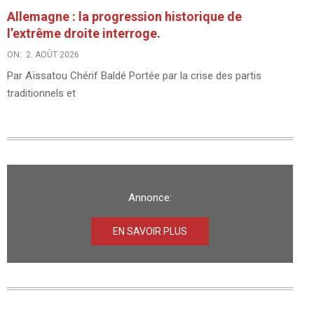
Allemagne : la progression historique de
l’extrême droite interroge.
ON:
2. AOÛT 2026
Par Aïssatou Chérif Baldé Portée par la crise des partis
traditionnels et
Annonce:
EN SAVOIR PLUS