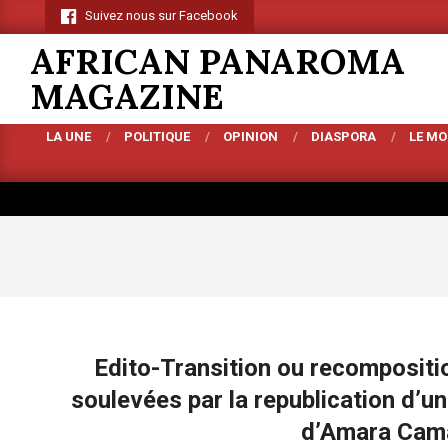
Skip
Suivez nous sur Facebook
to
AFRICAN PANAROMA
content
MAGAZINE
LA UNE
POLITIQUE
OPINION
DIASPORA
LE M
Primary
Navigation
Menu
Edito-Transition ou recompositio
soulevées par la republication d’un
d’Amara Cama