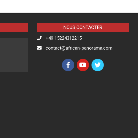
NOUS CONTACTER
+49 15224312215
contact@african-panorama.com