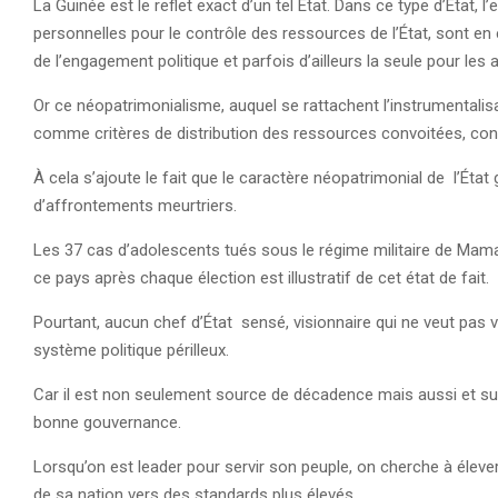
La Guinée est le reflet exact d’un tel État. Dans ce type d’État,
personnelles pour le contrôle des ressources de l’État, sont en
de l’engagement politique et parfois d’ailleurs la seule pour les
Or ce néopatrimonialisme, auquel se rattachent l’instrumentalisati
comme critères de distribution des ressources convoitées, concou
À cela s’ajoute le fait que le caractère néopatrimonial de l’Éta
d’affrontements meurtriers.
Les 37 cas d’adolescents tués sous le régime militaire de Ma
ce pays après chaque élection est illustratif de cet état de fait.
Pourtant, aucun chef d’État sensé, visionnaire qui ne veut pas vo
système politique périlleux.
Car il est non seulement source de décadence mais aussi et surto
bonne gouvernance.
Lorsqu’on est leader pour servir son peuple, on cherche à élev
de sa nation vers des standards plus élevés.