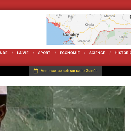
Votre Magarzine d'act
ONDE
LA VIE
SPORT
ÉCONOMIE
SCIENCE
HISTORI
Annonce: ce soir sur radio Guinée