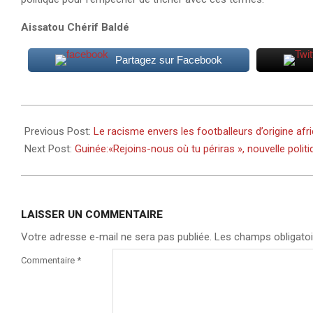
Aissatou Chérif Baldé
Partagez sur Facebook
2024-
07-
Previous Post:
Le racisme envers les footballeurs d’origine afri
17
Next Post:
Guinée:«Rejoins-nous où tu périras », nouvelle polit
LAISSER UN COMMENTAIRE
Votre adresse e-mail ne sera pas publiée.
Les champs obligatoi
Commentaire
*