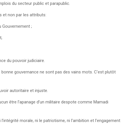
plois du secteur public et parapublic.
s et non par les attributs:
 du Gouvernement ;
t;
ce du pouvoir judiciaire.
e, bonne gouvernance ne sont pas des vains mots. C’est plutôt
voir autoritaire et injuste.
n aucun être l’apanage d’un militaire despote comme Mamadi
 ni l’intégrité morale, ni le patriotisme, ni l’ambition et l’engagement