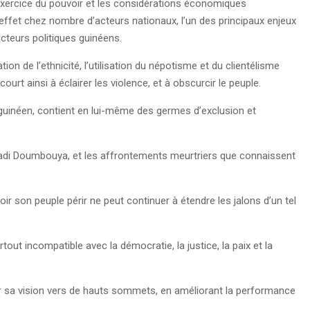
 l’exercice du pouvoir et les considérations économiques
 effet chez nombre d’acteurs nationaux, l’un des principaux enjeux
 acteurs politiques guinéens.
on de l’ethnicité, l’utilisation du népotisme et du clientélisme
rt ainsi à éclairer les violence, et à obscurcir le peuple.
t guinéen, contient en lui-même des germes d’exclusion et
madi Doumbouya, et les affrontements meurtriers que connaissent
ir son peuple périr ne peut continuer à étendre les jalons d’un tel
ut incompatible avec la démocratie, la justice, la paix et la
er sa vision vers de hauts sommets, en améliorant la performance