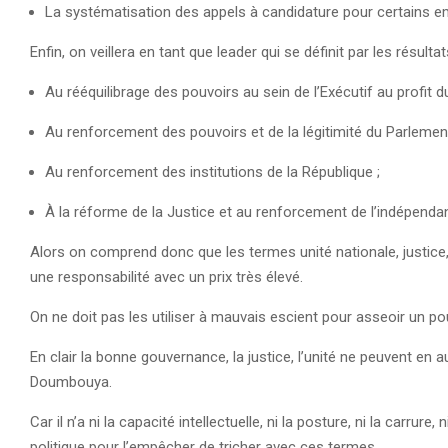
La systématisation des appels à candidature pour certains em
Enfin, on veillera en tant que leader qui se définit par les résultat
Au rééquilibrage des pouvoirs au sein de l’Exécutif au profit
Au renforcement des pouvoirs et de la légitimité du Parlemen
Au renforcement des institutions de la République ;
À la réforme de la Justice et au renforcement de l’indépendan
Alors on comprend donc que les termes unité nationale, justic
une responsabilité avec un prix très élevé.
On ne doit pas les utiliser à mauvais escient pour asseoir un pou
En clair la bonne gouvernance, la justice, l’unité ne peuvent e
Doumbouya.
Car il n’a ni la capacité intellectuelle, ni la posture, ni la carrure,
politique pour l’empêcher de tricher avec ces termes.