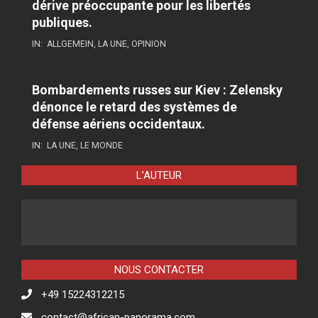
dérive préoccupante pour les libertés
publiques.
IN:
ALLGEMEIN
,
LA UNE
,
OPINION
Bombardements russes sur Kiev : Zelensky
dénonce le retard des systèmes de
défense aériens occidentaux.
IN:
LA UNE
,
LE MONDE
L’AUTEUR
NOUS CONTACTER
+49 15224312215
contact@african-panorama.com