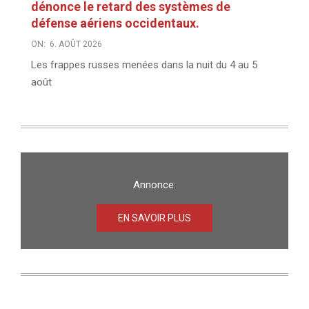
dénonce le retard des systèmes de
défense aériens occidentaux.
ON:
6. AOÛT 2026
Les frappes russes menées dans la nuit du 4 au 5
août
Annonce:
EN SAVOIR PLUS