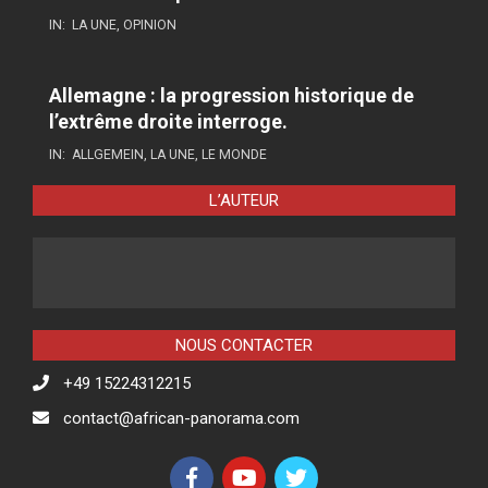
IN:
LA UNE
,
OPINION
Allemagne : la progression historique de
l’extrême droite interroge.
IN:
ALLGEMEIN
,
LA UNE
,
LE MONDE
L’AUTEUR
NOUS CONTACTER
+49 15224312215
contact@african-panorama.com