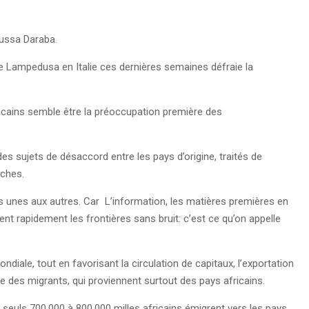
oussa Daraba.
e de Lampedusa en Italie ces dernières semaines défraie la
ricains semble être la préoccupation première des
es sujets de désaccord entre les pays d’origine, traités de
riches.
les unes aux autres. Car L’information, les matières premières en
nt rapidement les frontières sans bruit: c’est ce qu’on appelle
diale, tout en favorisant la circulation de capitaux, l’exportation
ale des migrants, qui proviennent surtout des pays africains.
: seuls 700.000 à 800.000 milles africains émigrent vers les pays