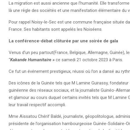
La migration est aussi ancienne que l’humanité. Elle transform
là une règle des sociétés et une manifestation élémentaire du v
Pour rappel Noisy-le-Sec est une commune française située dans
France. Ses habitants sont appelés les Noiséens.
La conférence-débat clôturée par une soirée de gala
Venus d’un peu partout(France, Belgique, Allemagne, Guinée), les
“
Kakande Humanitaire »
ce samedi 21 octobre 2023 à Paris.
Ce fut un événement prestigieux, réussi où l’on a dansé au ryt
Des icônes de la Guinée tels que M Lamine Guirassy, fondateur
guinéenne des réseaux sociaux, et la journaliste Guinéo-Allema
et glamour au cours duquel certains invités tels que M Lamine
leur travail respectif accompli.
Mme Aïssatou Chérif Baldé, journaliste, géopolitologue, admini
présidente de l’organisation hambourgeoise Guinée-Solidaire-O