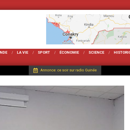
Votre Magarzine d'a
ONDE
LA VIE
SPORT
ÉCONOMIE
SCIENCE
HISTORI
Annonce: ce soir sur radio Guinée