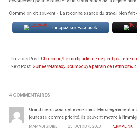
dévouement pour le respect et la restauration de la dignité hum
Comme on dit souvent « La reconnaissance du travail bien fait 
Partagez sur Facebook
2023-
10-
Previous Post:
Chronique/Le multipartisme ne peut pas être un
22
Next Post:
Guinée/Mamady Doumbouya parrain de l’ethnicité, cet
4 COMMENTAIRES
Grand merci pour cet événement. Merci également à tou
jeunesse comme priorité, ils peuvent mettre à l’immigr
MAMADI SIDIBE
23. OCTOBRE 2023
PERMALINK