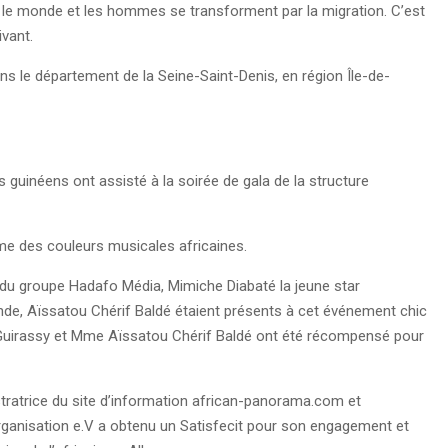
e le monde et les hommes se transforment par la migration. C’est
ivant.
 le département de la Seine-Saint-Denis, en région Île-de-
 guinéens ont assisté à la soirée de gala de la structure
hme des couleurs musicales africaines.
 du groupe Hadafo Média, Mimiche Diabaté la jeune star
nde, Aïssatou Chérif Baldé étaient présents à cet événement chic
 Guirassy et Mme Aïssatou Chérif Baldé ont été récompensé pour
stratrice du site d’information african-panorama.com et
rganisation e.V a obtenu un Satisfecit pour son engagement et