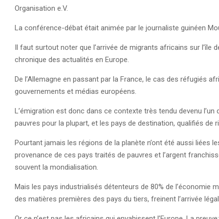
Organisation e.V.
La conférence-débat était animée par le journaliste guinéen M
Il faut surtout noter que l’arrivée de migrants africains sur l’îl
chronique des actualités en Europe.
De l’Allemagne en passant par la France, le cas des réfugiés af
gouvernements et médias européens.
L’émigration est donc dans ce contexte très tendu devenu l’un d
pauvres pour la plupart, et les pays de destination, qualifiés de 
Pourtant jamais les régions de la planète n’ont été aussi liées 
provenance de ces pays traités de pauvres et l’argent franchisse
souvent la mondialisation.
Mais les pays industrialisés détenteurs de 80% de l’économie mon
des matières premières des pays du tiers, freinent l’arrivée lég
Or ce n’est pas les africains qui envahissent l’Europe. La preuve