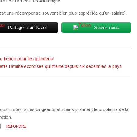
aine de l’africain en Allemagne.
est une récompense souvent bien plus appréciée qu’un salaire”.
Partagez sur Tweet
Suivez nous
e fiction pour les guinéens!
te fatalité exorcisée qui freine depuis six décennies le pays.
s invités. Si les dirigeants africains prennent le problème de la
ation.
RÉPONDRE