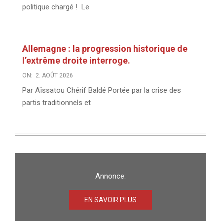
politique chargé ! Le
Allemagne : la progression historique de
l’extrême droite interroge.
ON:
2. AOÛT 2026
Par Aïssatou Chérif Baldé Portée par la crise des
partis traditionnels et
Annonce:
EN SAVOIR PLUS