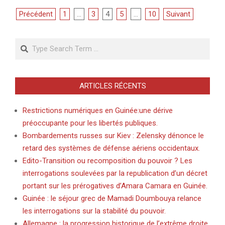
Pagination
Précédent
1
…
3
4
5
…
10
Suivant
des
Search
publications
ARTICLES RÉCENTS
Restrictions numériques en Guinée:une dérive
préoccupante pour les libertés publiques.
Bombardements russes sur Kiev : Zelensky dénonce le
retard des systèmes de défense aériens occidentaux.
Edito-Transition ou recomposition du pouvoir ? Les
interrogations soulevées par la republication d’un décret
portant sur les prérogatives d’Amara Camara en Guinée.
Guinée : le séjour grec de Mamadi Doumbouya relance
les interrogations sur la stabilité du pouvoir.
Allemagne : la progression historique de l’extrême droite