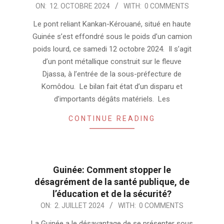
2024-
ON:
12. OCTOBRE 2024
WITH:
0 COMMENTS
10-
Le pont reliant Kankan-Kérouané, situé en haute
12
Guinée s’est effondré sous le poids d’un camion
poids lourd, ce samedi 12 octobre 2024. Il s’agit
d’un pont métallique construit sur le fleuve
Djassa, à l’entrée de la sous-préfecture de
Komôdou. Le bilan fait état d’un disparu et
d’importants dégâts matériels. Les
CONTINUE READING
Guinée: Comment stopper le
désagrément de la santé publique, de
l’éducation et de la sécurité?
2024-
ON:
2. JUILLET 2024
WITH:
0 COMMENTS
07-
La Guinée a le désavantage de se présenter sous