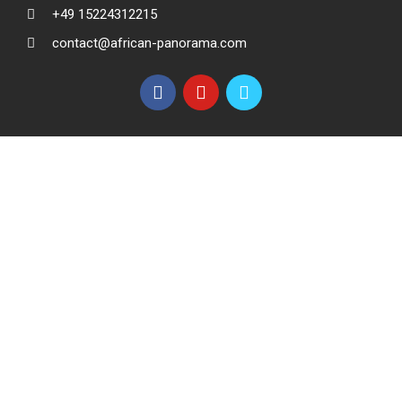
+49 15224312215
contact@african-panorama.com