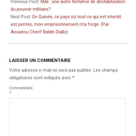
08-
Previous Post:
Mali : une autre tentative de déstabilisation
12
du pouvoir militaire?
Next Post:
En Guinée, ce pays où tout ce qui est interdit
est permis, mon emprisonnement m’a forgé. (Par
Aissatou Cherif Baldé-Diallo)
LAISSER UN COMMENTAIRE
Votre adresse e-mail ne sera pas publiée.
Les champs
obligatoires sont indiqués avec
*
Commentaire
*