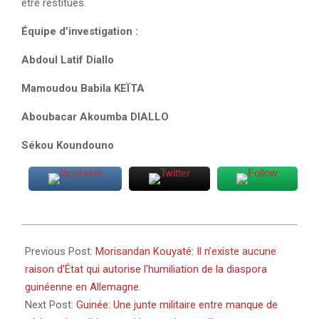
être restitués.
Équipe d’investigation :
Abdoul Latif Diallo
Mamoudou Babila KEÏTA
Aboubacar Akoumba DIALLO
Sékou Koundouno
2025-
04-
Previous Post:
Morisandan Kouyaté: Il n’existe aucune
15
raison d’État qui autorise l’humiliation de la diaspora
guinéenne en Allemagne.
Next Post:
Guinée: Une junte militaire entre manque de