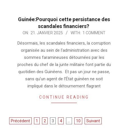
Guinée:Pourquoi cette persistance des
scandales financiers?
2025-
ON:
21. JANVIER 2025
WITH:
1 COMMENT
01-
Désormais, les scandales financiers, la corruption
21
organisée au sein de l’administration avec des
sommes faramineuses détournées par les
proches du chef de la junte militaire font partie du
quotidien des Guinéens. Et pas un jour ne passe,
sans qu’un agent de l’État guinéen ne soit
impliqué dans le détournement flagrant
CONTINUE READING
Pagination
Précédent
1
2
3
4
…
10
Suivant