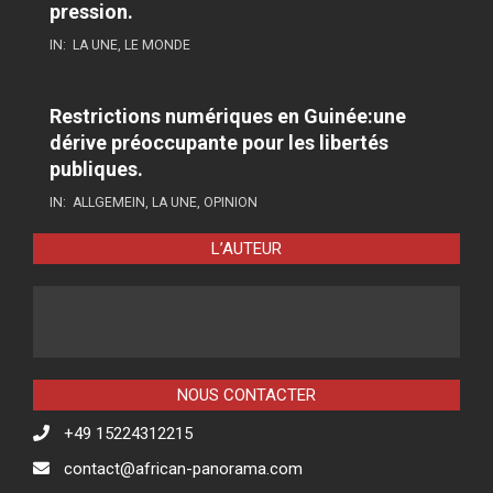
pression.
IN:
LA UNE
,
LE MONDE
Restrictions numériques en Guinée:une
dérive préoccupante pour les libertés
publiques.
IN:
ALLGEMEIN
,
LA UNE
,
OPINION
L’AUTEUR
NOUS CONTACTER
+49 15224312215
contact@african-panorama.com