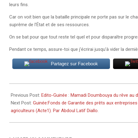
leurs fins.
Car on voit bien que la bataille principale ne porte pas sur le ch
suprême de l’État et de ses ressources.
On se bat pour que tout reste tel quel et pour disparaître progr
Pendant ce temps, assure-toi que j’écrirai jusqu’à vider la dern
Partagez sur Facebook
2026-
05-
Previous Post:
Edito-Guinée : Mamadi Doumbouya du rêve au 
31
Next Post:
Guinée:Fonds de Garantie des prêts aux entreprises 
agriculteurs (Acte1). Par Abdoul Latif Diallo.