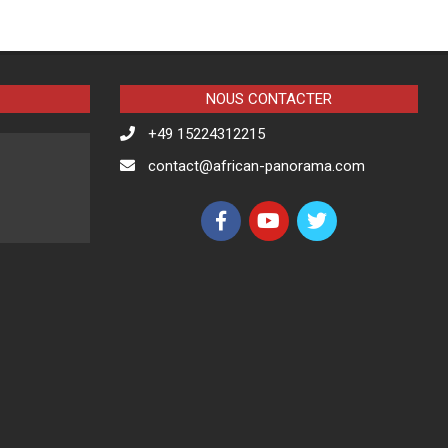
NOUS CONTACTER
+49 15224312215
contact@african-panorama.com