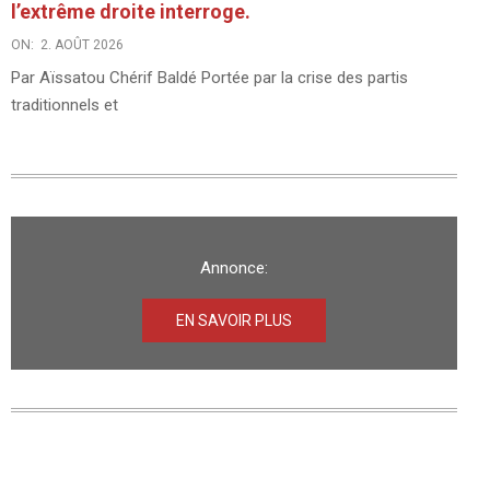
l’extrême droite interroge.
ON:
2. AOÛT 2026
Par Aïssatou Chérif Baldé Portée par la crise des partis
traditionnels et
Annonce:
EN SAVOIR PLUS