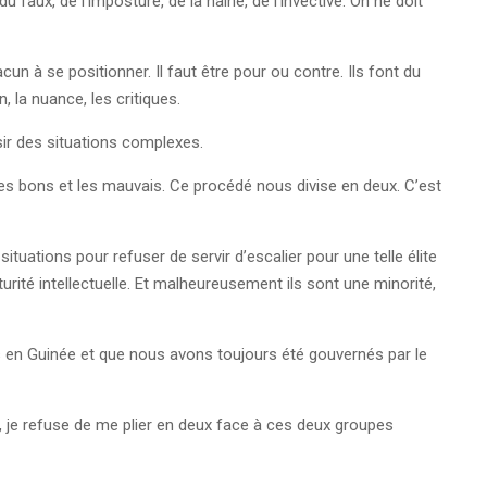
faux, de l’imposture, de la haine, de l’invective. On ne doit
cun à se positionner. Il faut être pour ou contre. Ils font du
 la nuance, les critiques.
ir des situations complexes.
les bons et les mauvais. Ce procédé nous divise en deux. C’est
ituations pour refuser de servir d’escalier pour une telle élite
rité intellectuelle. Et malheureusement ils sont une minorité,
us en Guinée et que nous avons toujours été gouvernés par le
 je refuse de me plier en deux face à ces deux groupes