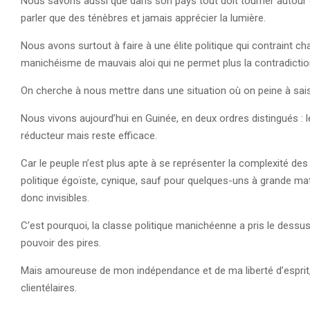
Nous savons aussi que dans son pays tout doit tourner autour du 
parler que des ténèbres et jamais apprécier la lumière.
Nous avons surtout à faire à une élite politique qui contraint cha
manichéisme de mauvais aloi qui ne permet plus la contradiction,
On cherche à nous mettre dans une situation où on peine à sais
Nous vivons aujourd’hui en Guinée, en deux ordres distingués : 
réducteur mais reste efficace.
Car le peuple n’est plus apte à se représenter la complexité des s
politique égoïste, cynique, sauf pour quelques-uns à grande matu
donc invisibles.
C’est pourquoi, la classe politique manichéenne a pris le dess
pouvoir des pires.
Mais amoureuse de mon indépendance et de ma liberté d’esprit,
clientélaires.