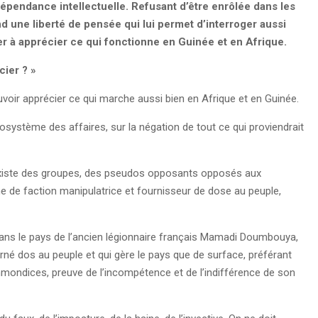
indépendance intellectuelle. Refusant d’être enrôlée dans les
nd une liberté de pensée qui lui permet d’interroger aussi
r à apprécier ce qui fonctionne en Guinée et en Afrique.
cier ? »
ouvoir apprécier ce qui marche aussi bien en Afrique et en Guinée.
écosystème des affaires, sur la négation de tout ce qui proviendrait
e existe des groupes, des pseudos opposants opposés aux
e de faction manipulatrice et fournisseur de dose au peuple,
 dans le pays de l’ancien légionnaire français Mamadi Doumbouya,
urné dos au peuple et qui gère le pays que de surface, préférant
immondices, preuve de l’incompétence et de l’indifférence de son