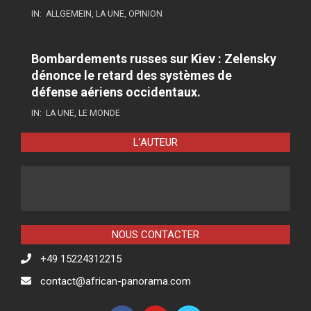
IN:
ALLGEMEIN
,
LA UNE
,
OPINION
Bombardements russes sur Kiev : Zelensky
dénonce le retard des systèmes de
défense aériens occidentaux.
IN:
LA UNE
,
LE MONDE
L’AUTEUR
NOUS CONTACTER
+49 15224312215
contact@african-panorama.com