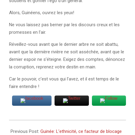
soutiens et gonfler l’ego d’un général.
Alors, Guinéens, ouvrez les yeux!
Ne vous laissez pas berner par les discours creux et les
promesses en l’air.
Réveillez-vous avant que le dernier arbre ne soit abattu,
avant que la dernière rivière ne soit asséchée, avant que le
dernier espoir ne s’éteigne. Exigez des comptes, dénoncez
la corruption, reprenez votre destin en main.
Car le pouvoir, c’est vous qui l’avez, et il est temps de le
faire entendre !
2025-
03-
Previous Post:
Guinée: L’ethnicité, ce facteur de blocage