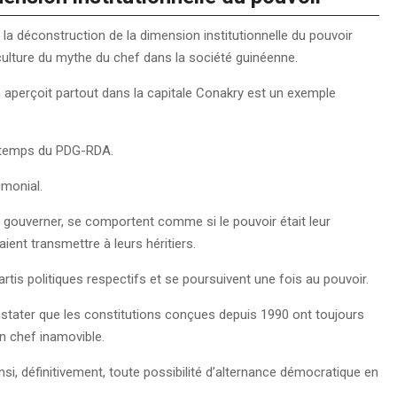
st la déconstruction de la dimension institutionnelle du pouvoir
culture du mythe du chef dans la société guinéenne.
n aperçoit partout dans la capitale Conakry est un exemple
u temps du PDG-RDA.
rimonial.
à gouverner, se comportent comme si le pouvoir était leur
aient transmettre à leurs héritiers.
s politiques respectifs et se poursuivent une fois au pouvoir.
onstater que les constitutions conçues depuis 1990 ont toujours
un chef inamovible.
si, définitivement, toute possibilité d’alternance démocratique en