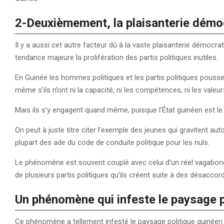
2-
Deuxièmement, la plaisanterie démo
Il y a aussi cet autre facteur dû à la vaste plaisanterie démoc
tendance majeure la prolifération des partis politiques inutiles.
En Guinée les hommes politiques et les partis politiques pouss
même s’ils n’ont ni la capacité, ni les compétences, ni les valeu
Mais ils s’y engagent quand même, puisque l’État guinéen est le s
On peut à juste titre citer l’exemple des jeunes qui gravitent aut
plupart des ade du code de conduite politique pour les nuls.
Le phénomène est souvent couplé avec celui d’un réel vagabond
de plusieurs partis politiques qu’ils créent suite à des désacco
Un phénomène qui infeste le paysage p
Ce phénomène a tellement infesté le paysage politique guinéen