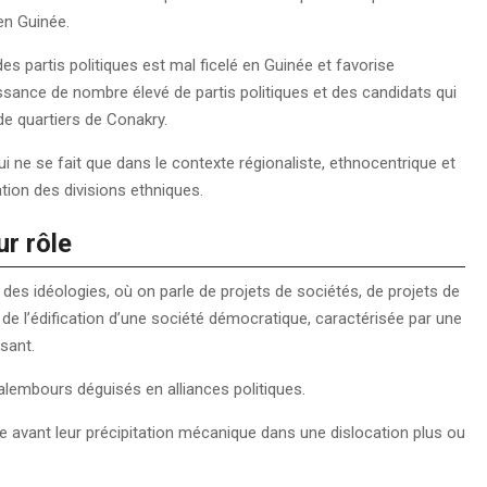
en Guinée.
des partis politiques est mal ficelé en Guinée et favorise
sance de nombre élevé de partis politiques et des candidats qui
de quartiers de Conakry.
ui ne se fait que dans le contexte régionaliste, ethnocentrique et
tion des divisions ethniques.
ur rôle
 des idéologies, où on parle de projets de sociétés, de projets de
 de l’édification d’une société démocratique, caractérisée par une
ssant.
calembours déguisés en alliances politiques.
te avant leur précipitation mécanique dans une dislocation plus ou