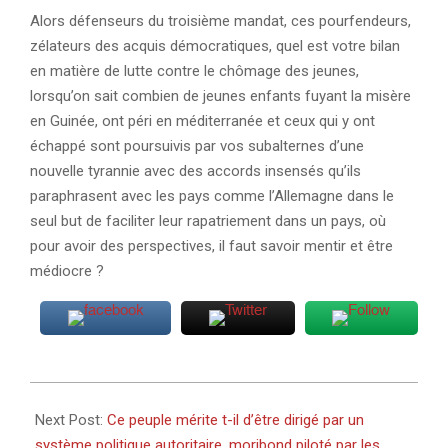
Alors défenseurs du troisième mandat, ces pourfendeurs,
zélateurs des acquis démocratiques, quel est votre bilan
en matière de lutte contre le chômage des jeunes,
lorsqu’on sait combien de jeunes enfants fuyant la misère
en Guinée, ont péri en méditerranée et ceux qui y ont
échappé sont poursuivis par vos subalternes d’une
nouvelle tyrannie avec des accords insensés qu’ils
paraphrasent avec les pays comme l’Allemagne dans le
seul but de faciliter leur rapatriement dans un pays, où
pour avoir des perspectives, il faut savoir mentir et être
médiocre ?
2020-
06-
Next Post:
Ce peuple mérite t-il d’être dirigé par un
28
système politique autoritaire, moribond piloté par les