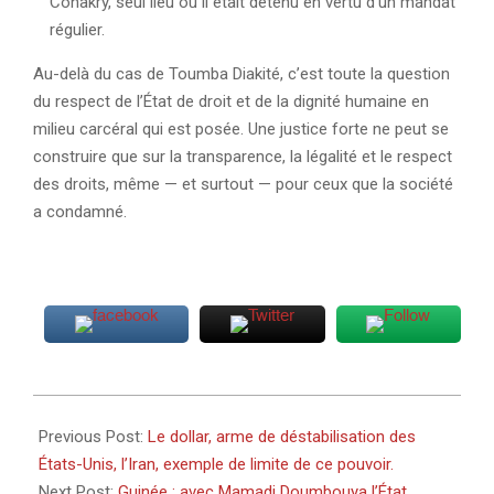
Conakry, seul lieu où il était détenu en vertu d’un mandat
régulier.
Au-delà du cas de Toumba Diakité, c’est toute la question
du respect de l’État de droit et de la dignité humaine en
milieu carcéral qui est posée. Une justice forte ne peut se
construire que sur la transparence, la légalité et le respect
des droits, même — et surtout — pour ceux que la société
a condamné.
2026-
02-
Previous Post:
Le dollar, arme de déstabilisation des
10
États-Unis, l’Iran, exemple de limite de ce pouvoir.
Next Post:
Guinée : avec Mamadi Doumbouya l’État