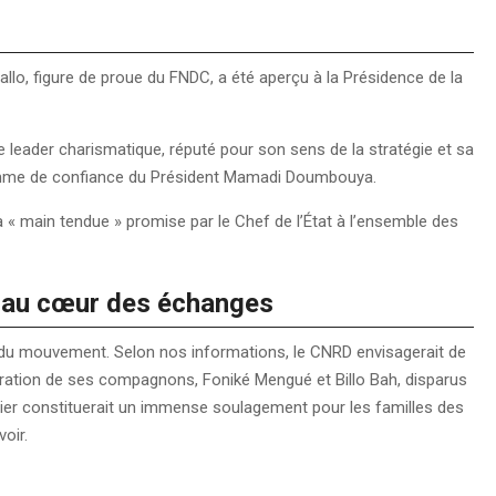
llo, figure de proue du FNDC, a été aperçu à la Présidence de la
e leader charismatique, réputé pour son sens de la stratégie et sa
, homme de confiance du Président Mamadi Doumbouya.
e la « main tendue » promise par le Chef de l’État à l’ensemble des
h au cœur des échanges
s du mouvement. Selon nos informations, le CNRD envisagerait de
ibération de ses compagnons, Foniké Mengué et Billo Bah, disparus
ier constituerait un immense soulagement pour les familles des
oir.