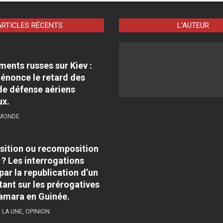
ARTICLES RÉCENTS
L’AUTEUR
nts russes sur Kiev :
énonce le retard des
e défense aériens
ux.
 MONDE
sition ou recomposition
 ? Les interrogations
par la republication d’un
tant sur les prérogatives
amara en Guinée.
,
LA UNE
,
OPINION