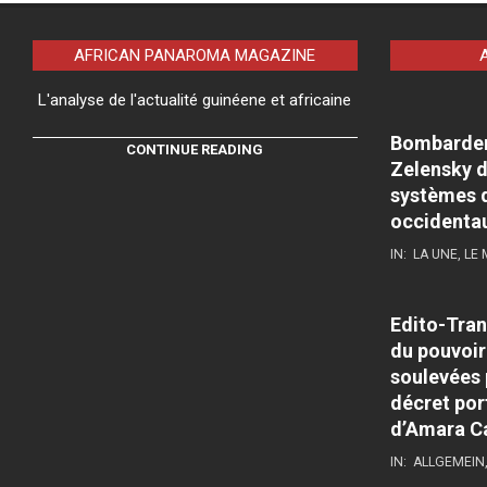
AFRICAN PANAROMA MAGAZINE
L'analyse de l'actualité guinéene et africaine
Bombardeme
CONTINUE READING
Zelensky d
systèmes d
occidenta
IN:
LA UNE
,
LE
Edito-Tran
du pouvoir
soulevées 
décret por
d’Amara C
IN:
ALLGEMEIN