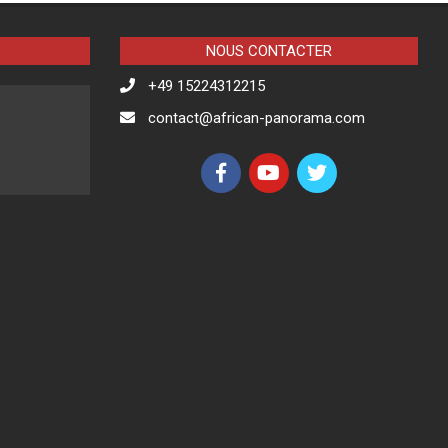
NOUS CONTACTER
+49 15224312215
contact@african-panorama.com