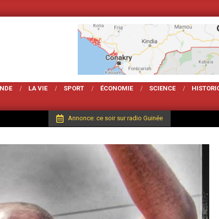
Votre Magarzine d'act
ONDE
LA VIE
SPORT
ÉCONOMIE
SCIENCE
HISTORI
Annonce: ce soir sur radio Guinée