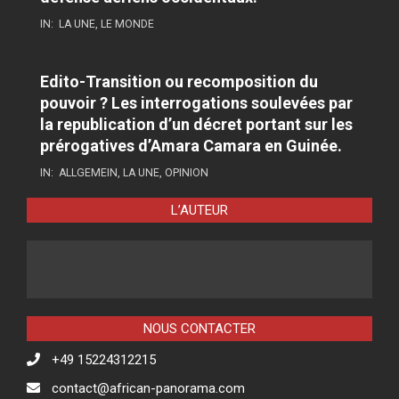
IN:
LA UNE
,
LE MONDE
Edito-Transition ou recomposition du
pouvoir ? Les interrogations soulevées par
la republication d’un décret portant sur les
prérogatives d’Amara Camara en Guinée.
IN:
ALLGEMEIN
,
LA UNE
,
OPINION
L’AUTEUR
NOUS CONTACTER
+49 15224312215
contact@african-panorama.com