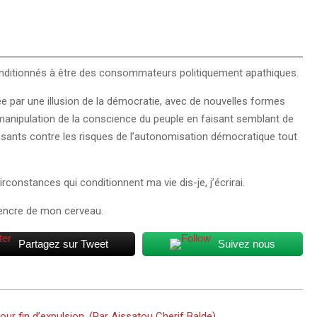
s conditionnés à être des consommateurs politiquement apathiques.
e par une illusion de la démocratie, avec de nouvelles formes
anipulation de la conscience du peuple en faisant semblant de
uissants contre les risques de l’autonomisation démocratique tout
irconstances qui conditionnent ma vie dis-je, j’écrirai.
d’encre de mon cerveau.
Partagez sur Tweet
Suivez nous
ur fin d’expulsion. (Par Aissatou Cherif Balde).