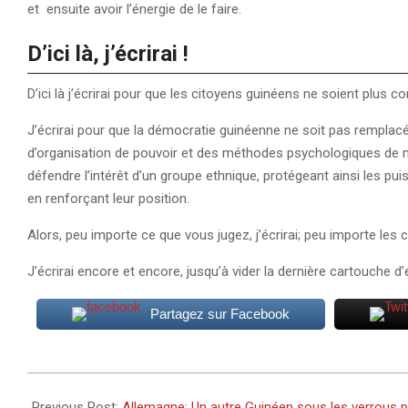
et ensuite avoir l’énergie de le faire.
D’ici là, j’écrirai !
D’ici là j’écrirai pour que les citoyens guinéens ne soient plu
J’écrirai pour que la démocratie guinéenne ne soit pas remplacé
d’organisation de pouvoir et des méthodes psychologiques de m
défendre l’intérêt d’un groupe ethnique, protégeant ainsi les p
en renforçant leur position.
Alors, peu importe ce que vous jugez, j’écrirai; peu importe les c
J’écrirai encore et encore, jusqu’à vider la dernière cartouche 
Partagez sur Facebook
2025-
06-
Previous Post:
Allemagne: Un autre Guinéen sous les verrous po