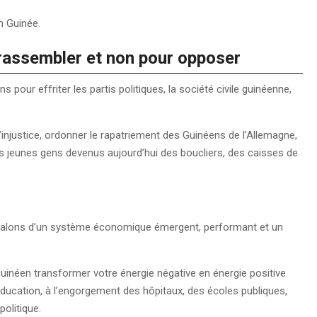
en Guinée.
r rassembler et non pour opposer
s pour effriter les partis politiques, la société civile guinéenne,
l’injustice, ordonner le rapatriement des Guinéens de l’Allemagne,
es jeunes gens devenus aujourd’hui des boucliers, des caisses de
.
es jalons d’un système économique émergent, performant et un
 guinéen transformer votre énergie négative en énergie positive
éducation, à l’engorgement des hôpitaux, des écoles publiques,
politique.