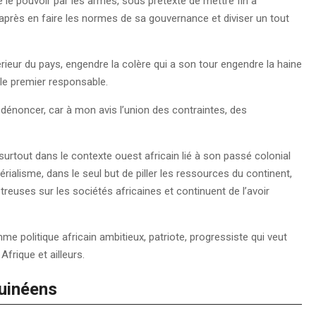
re le pouvoir par les armes, sous prétexte de mettre fin à
 par après en faire les normes de sa gouvernance et diviser un tout
érieur du pays, engendre la colère qui a son tour engendre la haine
le premier responsable.
à dénoncer, car à mon avis l’union des contraintes, des
, surtout dans le contexte ouest africain lié à son passé colonial
érialisme, dans le seul but de piller les ressources du continent,
reuses sur les sociétés africaines et continuent de l’avoir
me politique africain ambitieux, patriote, progressiste qui veut
frique et ailleurs.
 Guinéens