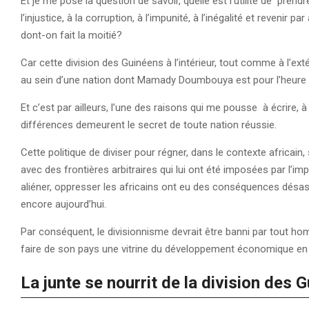
Et je me pose la question de savoir, quelle est l’utilité de prend
l’injustice, à la corruption, à l’impunité, à l’inégalité et revenir
dont-on fait la moitié?
Car cette division des Guinéens à l’intérieur, tout comme à l’ext
au sein d’une nation dont Mamady Doumbouya est pour l’heure 
Et c’est par ailleurs, l’une des raisons qui me pousse à écrire, 
différences demeurent le secret de toute nation réussie.
Cette politique de diviser pour régner, dans le contexte africain
avec des frontières arbitraires qui lui ont été imposées par l’imp
aliéner, oppresser les africains ont eu des conséquences désast
encore aujourd’hui.
Par conséquent, le divisionnisme devrait être banni par tout hom
faire de son pays une vitrine du développement économique en A
La junte se nourrit de la division des