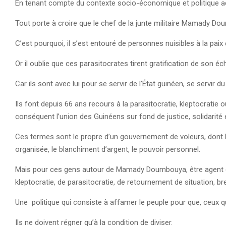
En tenant compte du contexte socio-économique et politique act
Tout porte à croire que le chef de la junte militaire Mamady Do
C’est pourquoi, il s’est entouré de personnes nuisibles à la paix e
Or il oublie que ces parasitocrates tirent gratification de son é
Car ils sont avec lui pour se servir de l’État guinéen, se servir d
Ils font depuis 66 ans recours à la parasitocratie, kleptocrat
conséquent l’union des Guinéens sur fond de justice, solidarité e
Ces termes sont le propre d’un gouvernement de voleurs, dont 
organisée, le blanchiment d’argent, le pouvoir personnel.
Mais pour ces gens autour de Mamady Doumbouya, être agent de l
kleptocratie, de parasitocratie, de retournement de situation, bre
Une politique qui consiste à affamer le peuple pour que, ceux 
Ils ne doivent régner qu’à la condition de diviser.