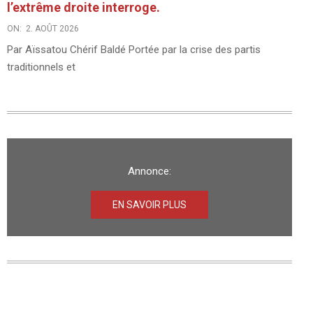
l’extrême droite interroge.
ON:
2. AOÛT 2026
Par Aïssatou Chérif Baldé Portée par la crise des partis
traditionnels et
Annonce:
EN SAVOIR PLUS