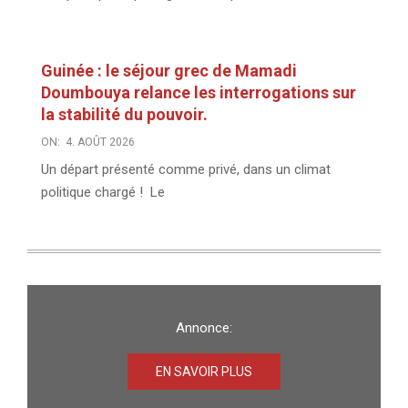
Guinée : le séjour grec de Mamadi
Doumbouya relance les interrogations sur
la stabilité du pouvoir.
ON:
4. AOÛT 2026
Un départ présenté comme privé, dans un climat
politique chargé ! Le
Annonce:
EN SAVOIR PLUS