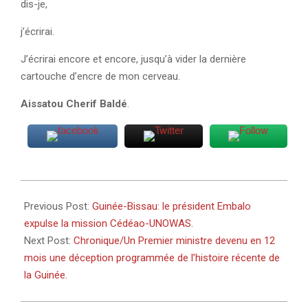
dis-je,
j’écrirai.
J’écrirai encore et encore, jusqu’à vider la dernière
cartouche d’encre de mon cerveau.
Aissatou Cherif Baldé
.
2025-
03-
Previous Post:
Guinée-Bissau: le président Embalo
05
expulse la mission Cédéao-UNOWAS.
Next Post:
Chronique/Un Premier ministre devenu en 12
mois une déception programmée de l’histoire récente de
la Guinée.