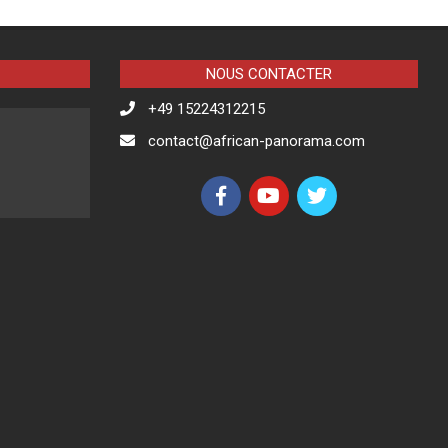
NOUS CONTACTER
+49 15224312215
contact@african-panorama.com