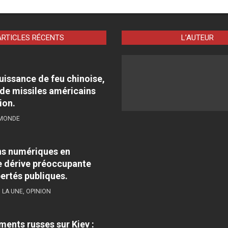
ARTICLES RÉCENTS
L’AUTEUR
puissance de feu chinoise,
 de missiles américains
ion.
 MONDE
ns numériques en
 dérive préoccupante
bertés publiques.
,
LA UNE
,
OPINION
nts russes sur Kiev :