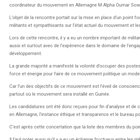
coordinateur du mouvement en Allemagne M Alpha Oumar Sow
L’objet de la rencontre portait sur la mise en place d’un point 
militants et sympathisants sur l’état actuel du mouvement et les
Lors de cette rencontre, il y a eu un nombre important de mili
aussi et surtout avec de l’expérience dans le domaine de l’engag
développement.
La grande majorité a manifesté la volonté d’occuper des poste
force et énergie pour faire de ce mouvement politique un model
Car l’un des objectifs de ce mouvement est l’éveil de conscienc
partout où le mouvement sera installé en Guinée.
Les candidatures ont été donc reçues pour fin d’analyse et de
en Allemagne, l’instance éthique et transparence et le bureau po
C’est après cette concertation que la liste des membres du poin
Il faut noter aussi qu’il y a eu un échange fructueux entre les m