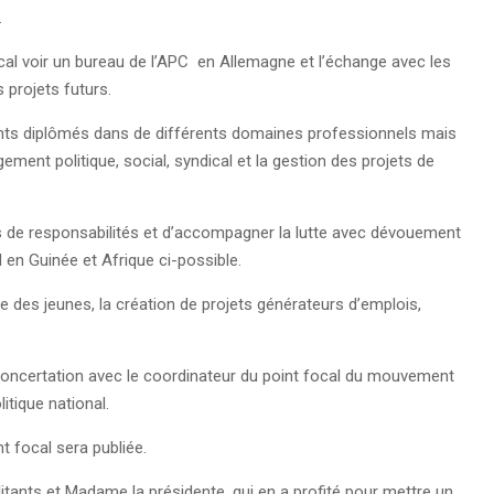
.
focal voir un bureau de l’APC en Allemagne et l’échange avec les
 projets futurs.
tants diplômés dans de différents domaines professionnels mais
ement politique, social, syndical et la gestion des projets de
s de responsabilités et d’accompagner la lutte avec dévouement
 en Guinée et Afrique ci-possible.
e des jeunes, la création de projets générateurs d’emplois,
 concertation avec le coordinateur du point focal du mouvement
litique national.
t focal sera publiée.
ilitants et Madame la présidente, qui en a profité pour mettre un