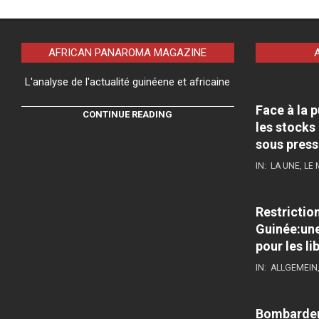
AFRICAN PANAROMA MAGAZINE
L'analyse de l'actualité guinéene et africaine
Face à la 
CONTINUE READING
les stocks
sous press
IN:
LA UNE
,
LE
Restrictio
Guinée:une
pour les li
IN:
ALLGEMEIN
Bombardeme