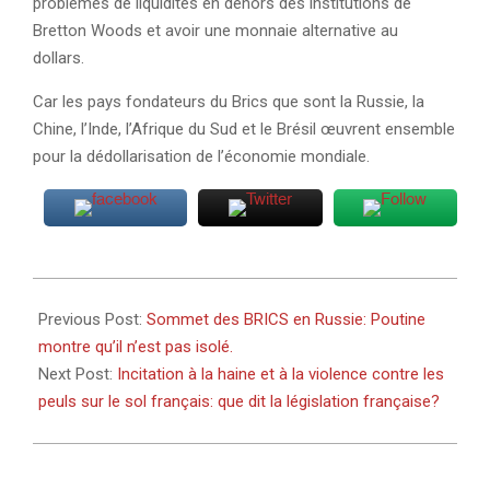
problèmes de liquidités en dehors des institutions de
Bretton Woods et avoir une monnaie alternative au
dollars.
Car les pays fondateurs du Brics que sont la Russie, la
Chine, l’Inde, l’Afrique du Sud et le Brésil œuvrent ensemble
pour la dédollarisation de l’économie mondiale.
2024-
10-
Previous Post:
Sommet des BRICS en Russie: Poutine
24
montre qu’il n’est pas isolé.
Next Post:
Incitation à la haine et à la violence contre les
peuls sur le sol français: que dit la législation française?