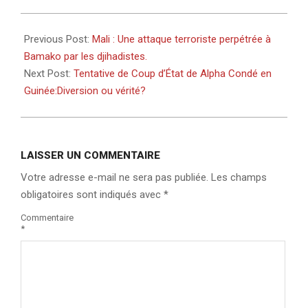
2024-
09-
Previous Post:
Mali : Une attaque terroriste perpétrée à
18
Bamako par les djihadistes.
Next Post:
Tentative de Coup d’État de Alpha Condé en
Guinée:Diversion ou vérité?
LAISSER UN COMMENTAIRE
Votre adresse e-mail ne sera pas publiée.
Les champs
obligatoires sont indiqués avec
*
Commentaire
*