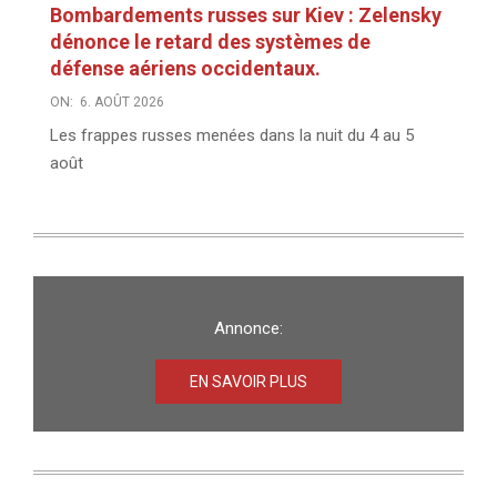
Bombardements russes sur Kiev : Zelensky
dénonce le retard des systèmes de
défense aériens occidentaux.
ON:
6. AOÛT 2026
Les frappes russes menées dans la nuit du 4 au 5
août
Annonce:
EN SAVOIR PLUS