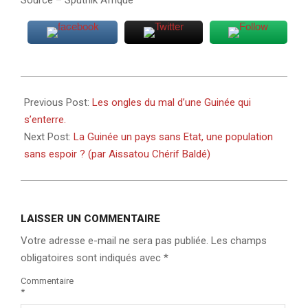
Source – Sputnik Afrique
2024-
08-
Previous Post:
Les ongles du mal d’une Guinée qui
28
s’enterre.
Next Post:
La Guinée un pays sans Etat, une population
sans espoir ? (par Aissatou Chérif Baldé)
LAISSER UN COMMENTAIRE
Votre adresse e-mail ne sera pas publiée.
Les champs
obligatoires sont indiqués avec
*
Commentaire
*