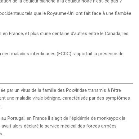
tion de la couleur blanche à la couleur noire n’est-ce pas ?
s occidentaux tels que le Royaume-Uni ont fait face à une flambée
 en France, et plus d’une centaine d’autres entre le Canada, les
n des maladies infectieuses (ECDC) rapportait la présence de
e par un virus de la famille des Poxviridae transmis à l’être
nt une maladie virale bénigne, caractérisée par des symptômes
.
u Portugal, en France il s’agit de l’épidémie de monkeypox la
 avait alors déclaré le service médical des forces armées
ys.