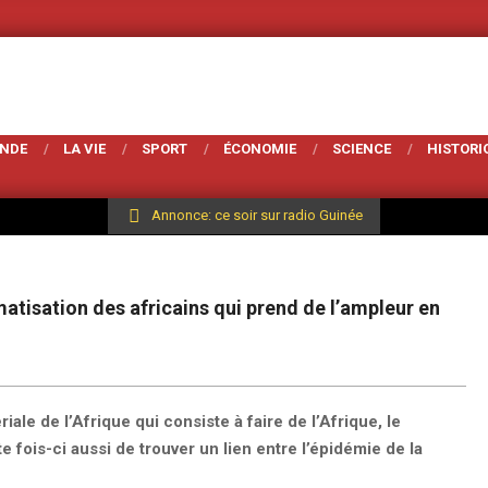
Votre Magarzine 
ONDE
LA VIE
SPORT
ÉCONOMIE
SCIENCE
HISTORI
Annonce: ce soir sur radio Guinée
matisation des africains qui prend de l’ampleur en
ale de l’Afrique qui consiste à faire de l’Afrique, le
 fois-ci aussi de trouver un lien entre l’épidémie de la