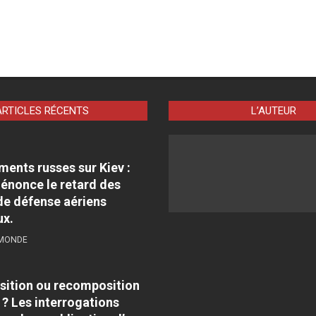
ARTICLES RÉCENTS
L’AUTEUR
nts russes sur Kiev :
énonce le retard des
e défense aériens
ux.
 MONDE
sition ou recomposition
 ? Les interrogations