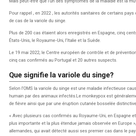
Mais peut-être que l’un des symptômes de la maladie est la muta
Pour rappel , en 2022 , les autorités sanitaires de certains pay
de cas de la variole du singe.
Plus de 200 cas étaient alors enregistrés en Espagne, cinq cents
États-Unis, le Royaume-Uni, l’Italie et la Suède.
Le 19 mai 2022, le Centre européen de contrôle et de préventio
cinq cas confirmés au Portugal et 20 autres suspects.
Que signifie la variole du singe?
Selon l’OMS la variole du singe est une maladie infectieuse causé
humain par des animaux infectés.Le monkeypox est généraleme
de fièvre ainsi que par une éruption cutanée bosselée distinctive
« Avec plusieurs cas confirmés au Royaume-Uni, en Espagne et a
plus importante et la plus étendue jamais observée en Europe »,
allemandes, qui avait détecté aussi ses premier cas dans le pa