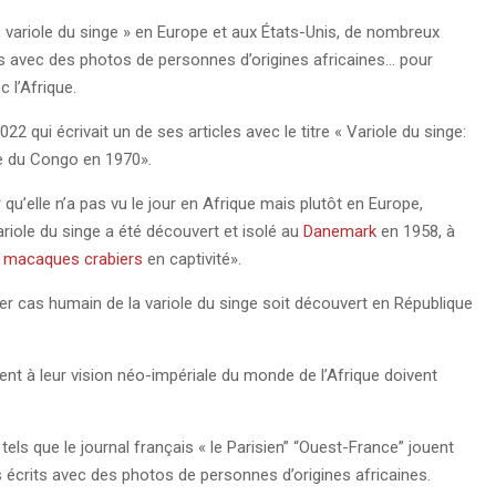
 « variole du singe » en Europe et aux États-Unis, de nombreux
és avec des photos de personnes d’origines africaines… pour
c l’Afrique.
2022 qui écrivait un de ses articles avec le titre « Variole du singe:
ue du Congo en 1970».
 qu’elle n’a pas vu le jour en Afrique mais plutôt en Europe,
riole du singe a été découvert et isolé au
Danemark
en 1958, à
s
macaques crabiers
en captivité».
ier cas humain de la variole du singe soit découvert en République
ent à leur vision néo-impériale du monde de l’Afrique doivent
ls que le journal français « le Parisien” “Ouest-France” jouent
urs écrits avec des photos de personnes d’origines africaines.