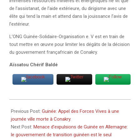
immenses ressources minières et énergétiques ne vit que
de l’assistanat, de l’aide extérieure, du dirigisme avec une
élite qui tend la main et attend dans la jouissance l’avis de
l’extérieur.
L’ONG Guinée-Solidaire-Organisation e. V est en train de
tout mettre en œuvre pour limiter les dégâts de la décision
du gouvernement françafricain de Conakry.
Aïssatou Chérif Baldé
2024-
08-
Previous Post:
Guinée: Appel des Forces Vives à une
13
journée ville morte à Conakry.
Next Post:
Menace d’expulsions de Guinée en Allemagne:
le gouvernement de transition guinéen est le seul