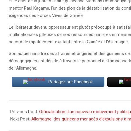
Et le chef de la junte militaire guinéenne Mamady Doumbouya qui
mentor Paul Kagame, l’un des pion de la déstabilisation du con
exigences des Forces Vives de Guinée.
Le libérateur devenu oppresseur est plutôt préoccupé à satisfa
multinationales pilleuses de nos ressources minières immenses 
accord de rapatriement existant entre la Guinée et l’Allemagne.
Son actuel ministre des affaires étrangères et des guinéens de
démagogiques est décidé à travers le personnel de l’ambassade
de l’Allemagne.
Partagez sur Facebook
2024-
08-
Previous Post:
Officialisation d’un nouveau mouvement politiq
12
Next Post:
Allemagne: des guinéens menacés d’expulsions à 