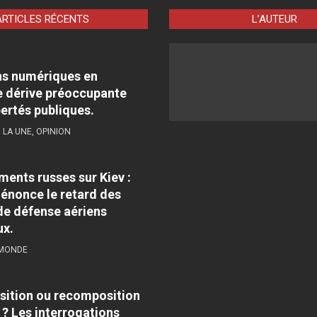
ARTICLES RÉCENTS
L’AUTEUR
ns numériques en
 dérive préoccupante
bertés publiques.
,
LA UNE
,
OPINION
nts russes sur Kiev :
énonce le retard des
e défense aériens
ux.
 MONDE
sition ou recomposition
 ? Les interrogations