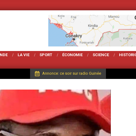
Votre Magarzine d'act
ONDE
LA VIE
SPORT
ÉCONOMIE
SCIENCE
HISTORI
Annonce: ce soir sur radio Guinée