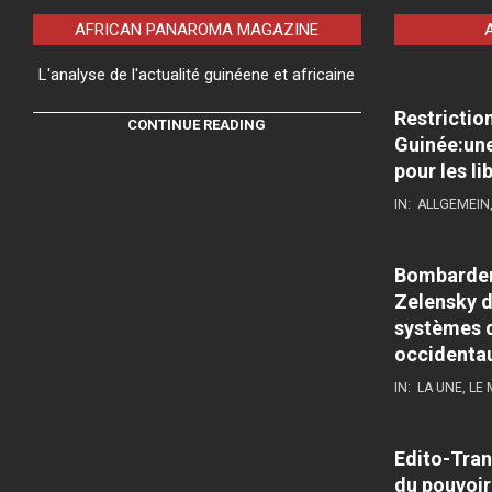
AFRICAN PANAROMA MAGAZINE
L'analyse de l'actualité guinéene et africaine
Restrictio
CONTINUE READING
Guinée:une
pour les li
IN:
ALLGEMEIN
Bombardeme
Zelensky d
systèmes d
occidenta
IN:
LA UNE
,
LE
Edito-Tran
du pouvoir