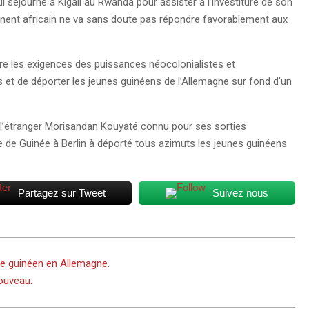
 séjourne à Kigali au Rwanda pour assister à l’investiture de son
tinent africain ne va sans doute pas répondre favorablement aux
ire les exigences des puissances néocolonialistes et
et de déporter les jeunes guinéens de l’Allemagne sur fond d’un
 l’étranger Morisandan Kouyaté connu pour ses sorties
 de Guinée à Berlin à déporté tous azimuts les jeunes guinéens
Partagez sur Tweet
Suivez nous
ue guinéen en Allemagne.
nouveau.