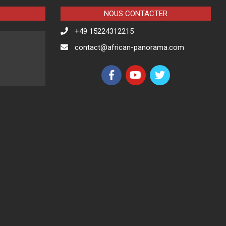
NOUS CONTACTER
+49 15224312215
contact@african-panorama.com