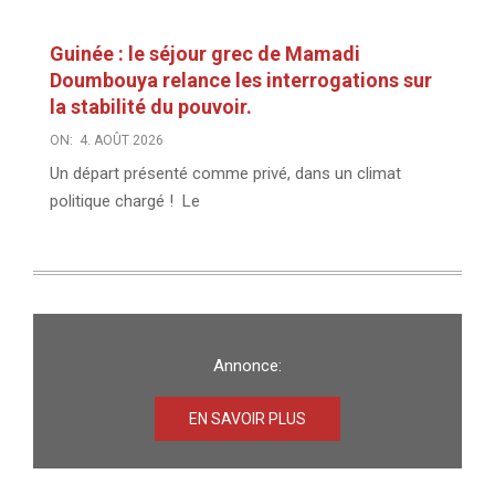
Guinée : le séjour grec de Mamadi
Doumbouya relance les interrogations sur
la stabilité du pouvoir.
ON:
4. AOÛT 2026
Un départ présenté comme privé, dans un climat
politique chargé ! Le
Annonce:
EN SAVOIR PLUS