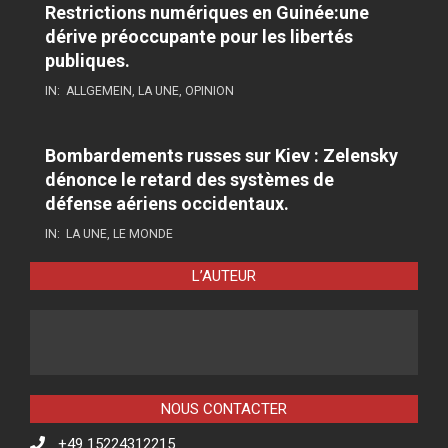
Restrictions numériques en Guinée:une
dérive préoccupante pour les libertés
publiques.
IN:
ALLGEMEIN
,
LA UNE
,
OPINION
Bombardements russes sur Kiev : Zelensky
dénonce le retard des systèmes de
défense aériens occidentaux.
IN:
LA UNE
,
LE MONDE
L’AUTEUR
NOUS CONTACTER
+49 15224312215