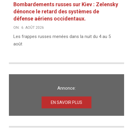
Bombardements russes sur Kiev : Zelensky
dénonce le retard des systèmes de
défense aériens occidentaux.
ON:
6. AOÛT 2026
Les frappes russes menées dans la nuit du 4 au 5
août
Annonce:
EN SAVOIR PLUS