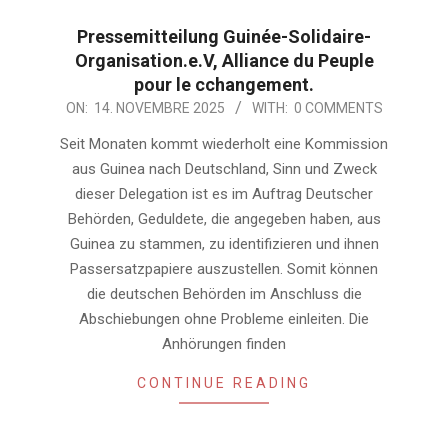
Pressemitteilung Guinée-Solidaire-
Organisation.e.V, Alliance du Peuple
pour le cchangement.
2025-
ON:
14. NOVEMBRE 2025
WITH:
0 COMMENTS
11-
Seit Monaten kommt wiederholt eine Kommission
14
aus Guinea nach Deutschland, Sinn und Zweck
dieser Delegation ist es im Auftrag Deutscher
Behörden, Geduldete, die angegeben haben, aus
Guinea zu stammen, zu identifizieren und ihnen
Passersatzpapiere auszustellen. Somit können
die deutschen Behörden im Anschluss die
Abschiebungen ohne Probleme einleiten. Die
Anhörungen finden
CONTINUE READING