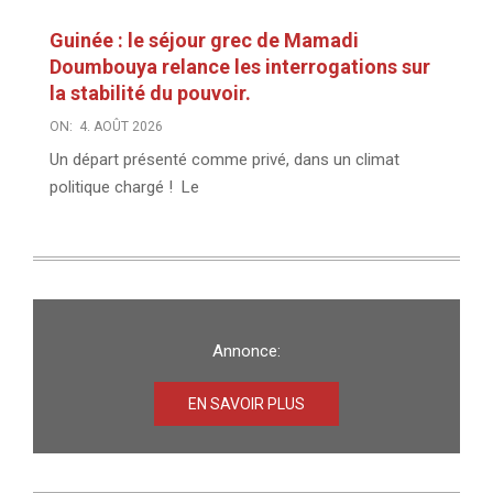
Guinée : le séjour grec de Mamadi
Doumbouya relance les interrogations sur
la stabilité du pouvoir.
ON:
4. AOÛT 2026
Un départ présenté comme privé, dans un climat
politique chargé ! Le
Annonce:
EN SAVOIR PLUS