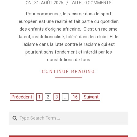
2025-
ON:
31. AOÛT 2025
WITH:
0 COMMENTS
08-
Pour commencer, le racisme dans le sport
31
européen est une réalité et fait partie du quotidien
des enfants d’origine africaine. C’est un racisme
latent, institutionnalisé, toléré dans les clubs. Et le
laxisme dans la lutte contre le racisme qui est
pourtant sans fondement et interdit par les
constitutions de tous
CONTINUE READING
Pagination
Précédent
1
2
3
…
16
Suivant
des
Search
publications