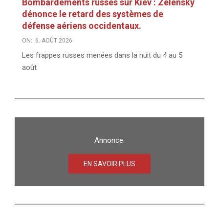
Bombardements russes sur Kiev : Zelensky
dénonce le retard des systèmes de
défense aériens occidentaux.
ON:
6. AOÛT 2026
Les frappes russes menées dans la nuit du 4 au 5
août
Annonce:
EN SAVOIR PLUS