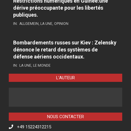
Restrictions numériques en Guinée:une
dérive préoccupante pour les libertés
publiques.
IN:
ALLGEMEIN
,
LA UNE
,
OPINION
Bombardements russes sur Kiev : Zelensky
dénonce le retard des systèmes de
défense aériens occidentaux.
IN:
LA UNE
,
LE MONDE
L’AUTEUR
NOUS CONTACTER
+49 15224312215