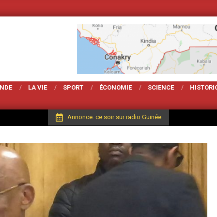
Votre Magarzine d'ac
ONDE
LA VIE
SPORT
ÉCONOMIE
SCIENCE
HISTORI
Annonce: ce soir sur radio Guinée