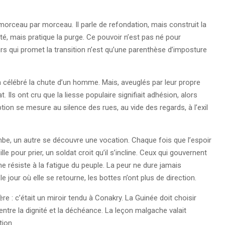
 morceau par morceau. Il parle de refondation, mais construit la
unité, mais pratique la purge. Ce pouvoir n’est pas né pour
cours qui promet la transition n’est qu’une parenthèse d’imposture
 a célébré la chute d’un homme. Mais, aveuglés par leur propre
 Ils ont cru que la liesse populaire signifiait adhésion, alors
tion se mesure au silence des rues, au vide des regards, à l’exil
ombe, un autre se découvre une vocation. Chaque fois que l’espoir
le pour prier, un soldat croit qu’il s’incline. Ceux qui gouvernent
ne résiste à la fatigue du peuple. La peur ne dure jamais
 le jour où elle se retourne, les bottes n’ont plus de direction.
re : c’était un miroir tendu à Conakry. La Guinée doit choisir
ire, entre la dignité et la déchéance. La leçon malgache valait
tion.