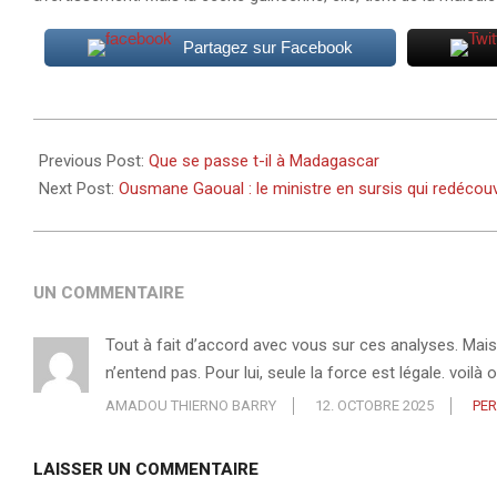
Partagez sur Facebook
2025-
10-
Previous Post:
Que se passe t-il à Madagascar
12
Next Post:
Ousmane Gaoual : le ministre en sursis qui redécouv
UN COMMENTAIRE
Tout à fait d’accord avec vous sur ces analyses. Mais 
n’entend pas. Pour lui, seule la force est légale. voi
AMADOU THIERNO BARRY
12. OCTOBRE 2025
PE
LAISSER UN COMMENTAIRE