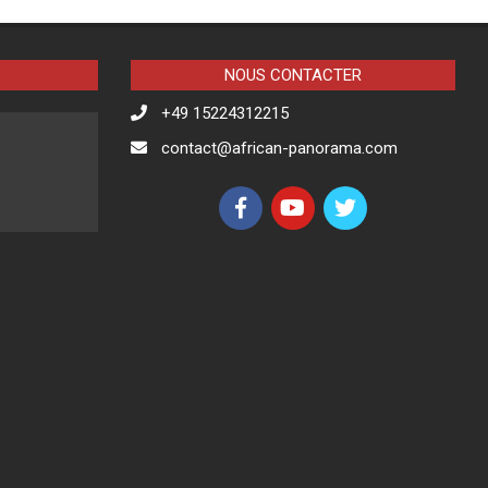
NOUS CONTACTER
+49 15224312215
contact@african-panorama.com