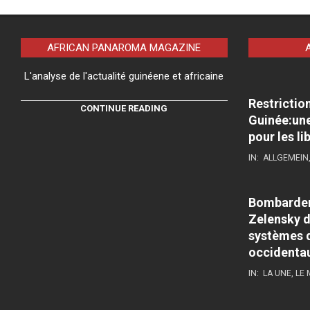
AFRICAN PANAROMA MAGAZINE
L'analyse de l'actualité guinéene et africaine
Restrictio
CONTINUE READING
Guinée:une
pour les li
IN:
ALLGEMEIN
Bombardeme
Zelensky d
systèmes d
occidenta
IN:
LA UNE
,
LE