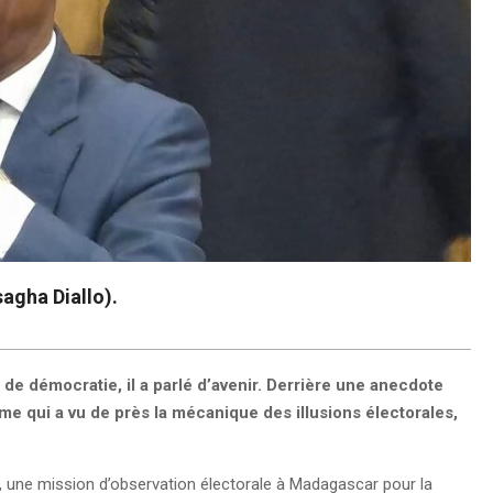
agha Diallo).
 de démocratie, il a parlé d’avenir. Derrière une anecdote
mme qui a vu de près la mécanique des illusions électorales,
ale, une mission d’observation électorale à Madagascar pour la