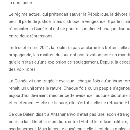
la confiance.
Le régime actuel, qui prétendait sauver la République, la dévore
peur. Il parle de justice, mais distribue la vengeance. Il parle d’
réconcilier la Guinée : il est né pour se justifier. Et chaque dis
entre deux répressions.
Le 5 septembre 2021, la foule n’a pas acclamé les bottes : elle
propagande, les maîtres du jour ont pris l’ovation pour un mandat.
qu’elle n’était qu’une explosion de soulagement. Depuis, la décep
des voix libres.
La Guinée vit une tragédie cyclique : chaque fois qu’un tyran t
renaît, un uniforme le rature. Chaque fois qu’un peuple s’agenouil
aujourd’hui devraient méditer cette évidence : aucune dictature 
éternellement — elle se fissure, elle s’effrite, elle se retourne. Et
Ce que Dalein disait à Antananarivo n’était pas une leçon étrangè
entre la lucidité et la répétition, entre l’État et le réflexe milita
avertissement. Mais la cécité guinéenne, elle, tient de la malédic