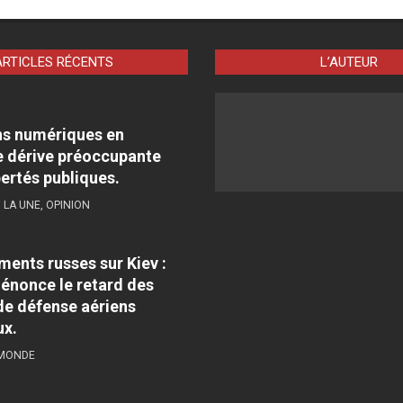
ARTICLES RÉCENTS
L’AUTEUR
ns numériques en
 dérive préoccupante
bertés publiques.
,
LA UNE
,
OPINION
nts russes sur Kiev :
énonce le retard des
e défense aériens
ux.
 MONDE