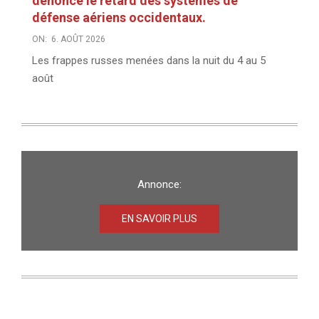
dénonce le retard des systèmes de
défense aériens occidentaux.
ON:
6. AOÛT 2026
Les frappes russes menées dans la nuit du 4 au 5
août
Annonce:
EN SAVOIR PLUS