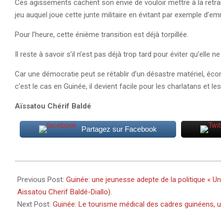
Ces agissements cachent son envie de vouloir mettre à la retrai
jeu auquel joue cette junte militaire en évitant par exemple d’em
Pour l’heure, cette énième transition est déjà torpillée.
Il reste à savoir s’il n’est pas déjà trop tard pour éviter qu’elle n
Car une démocratie peut se rétablir d’un désastre matériel, é
c’est le cas en Guinée, il devient facile pour les charlatans et
Aïssatou Chérif Baldé
Partagez sur Facebook
2025-
07-
Previous Post:
Guinée: une jeunesse adepte de la politique « Un
21
Aissatou Cherif Baldé-Diallo).
Next Post:
Guinée: Le tourisme médical des cadres guinéens, un