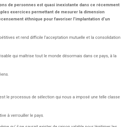
llions de personnes est quasi inexistante dans ce récemment
imples exercices permettant de mesurer la dimension
censement éthnique pour favoriser l’implantation d’un
titives et rend difficile l’acceptation mutuelle et la consolidation
able qui maîtrise tout le monde désormais dans ce pays, à la
éens.
le est le processus de sélection qui nous a imposé une telle classe
ive à verrouiller le pays.
ême qu’ il ne saurait exister de raison valable pour légitimer les