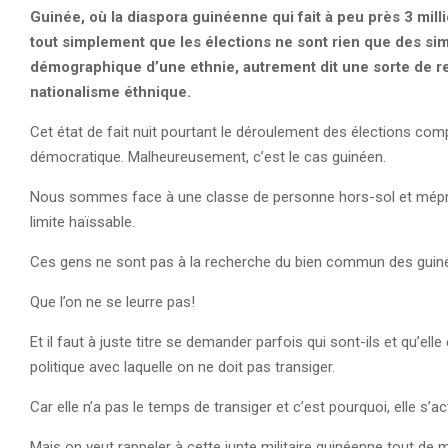
Guinée, où la diaspora guinéenne qui fait à peu près 3 mi
tout simplement que les élections ne sont rien que des s
démographique d’une ethnie, autrement dit une sorte de re
nationalisme éthnique.
Cet état de fait nuit pourtant le déroulement des élections compé
démocratique. Malheureusement, c’est le cas guinéen.
Nous sommes face à une classe de personne hors-sol et mépris
limite haïssable.
Ces gens ne sont pas à la recherche du bien commun des guin
Que l’on ne se leurre pas!
Et il faut à juste titre se demander parfois qui sont-ils et qu’el
politique avec laquelle on ne doit pas transiger.
Car elle n’a pas le temps de transiger et c’est pourquoi, elle s’act
Mais on veut rappeler à cette junte militaire guinéenne tout de m