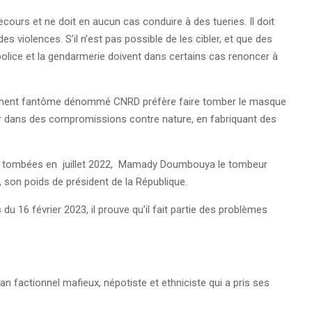
ecours et ne doit en aucun cas conduire à des tueries. Il doit
violences. S’il n’est pas possible de les cibler, et que des
police et la gendarmerie doivent dans certains cas renoncer à
upement fantôme dénommé CNRD préfère faire tomber le masque
er dans des compromissions contre nature, en fabriquant des
ont tombées en juillet 2022, Mamady Doumbouya le tombeur
, son poids de président de la République.
 du 16 février 2023, il prouve qu’il fait partie des problèmes
clan factionnel mafieux, népotiste et ethniciste qui a pris ses