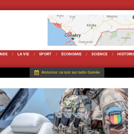
Votre Magarzine d'act
ONDE
LA VIE
SPORT
ÉCONOMIE
SCIENCE
HISTORI
Annonce: ce soir sur radio Guinée