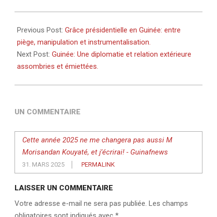
2025-
03-
Previous Post:
Grâce présidentielle en Guinée: entre
31
piège, manipulation et instrumentalisation.
Next Post:
Guinée: Une diplomatie et relation extérieure
assombries et émiettées.
UN COMMENTAIRE
Cette année 2025 ne me changera pas aussi M
Morisandan Kouyaté, et j’écrirai! - Guinafnews
31. MARS 2025
PERMALINK
LAISSER UN COMMENTAIRE
Votre adresse e-mail ne sera pas publiée.
Les champs
obligatoires sont indiqués avec
*