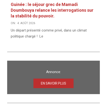
Guinée : le séjour grec de Mamadi
Doumbouya relance les interrogations sur
la stabilité du pouvoir.
ON:
4. AOÛT 2026
Un départ présenté comme privé, dans un climat
politique chargé ! Le
Annonce:
EN SAVOIR PLUS