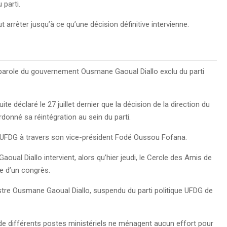
 parti.
t arrêter jusqu’à ce qu’une décision définitive intervienne.
te-parole du gouvernement Ousmane Gaoual Diallo exclu du parti
ite déclaré le 27 juillet dernier que la décision de la direction du
rdonné sa réintégration au sein du parti.
rti UFDG à travers son vice-président Fodé Oussou Fofana.
al Diallo intervient, alors qu’hier jeudi, le Cercle des Amis de
 d’un congrès.
istre Ousmane Gaoual Diallo, suspendu du parti politique UFDG de
de différents postes ministériels ne ménagent aucun effort pour