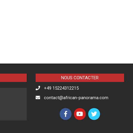
NOUS CONTACTER
+49 15224312215
contact@african-panorama.com