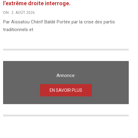
l’extrême droite interroge.
ON:
2. AOÛT 2026
Par Aïssatou Chérif Baldé Portée par la crise des partis
traditionnels et
Annonce:
EN SAVOIR PLUS