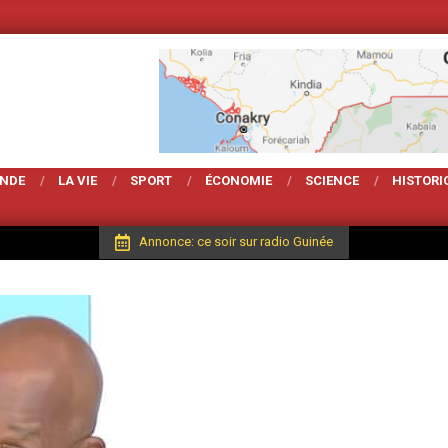
Votre Magarzine d'actualité et d analy
ONDE
LA VIE
SPORT
ÉCONOMIE
SCIENCE
HISTORI
Annonce: ce soir sur radio Guinée