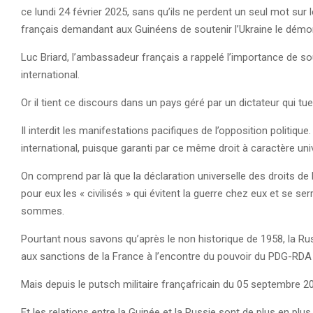
ce lundi 24 février 2025, sans qu’ils ne perdent un seul mot sur
français demandant aux Guinéens de soutenir l’Ukraine le démo
Luc Briard, l’ambassadeur français a rappelé l’importance de sou
international.
Or il tient ce discours dans un pays géré par un dictateur qui tu
Il interdit les manifestations pacifiques de l’opposition politique
international, puisque garanti par ce même droit à caractère uni
On comprend par là que la déclaration universelle des droits de
pour eux les « civilisés » qui évitent la guerre chez eux et se 
sommes.
Pourtant nous savons qu’après le non historique de 1958, la Russ
aux sanctions de la France à l’encontre du pouvoir du PDG-R
Mais depuis le putsch militaire françafricain du 05 septembre 
Et les relations entre la Guinée et la Russie sont de plus en plus