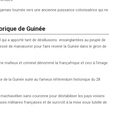
ue jamais tournée vers une ancienne puissance colonisatrice qui ne
torique de Guinée
8 qui a apporté tant de désillusions ensanglantées au peuple de
cessé de manœuvrer pour faire revenir la Guinée dans le giron de
ème mafieux et criminel dénommé la françafrique et ceci à l’image
erte de la Guinée suite au fameux référendum historique du 28
machiavélien sans couronne pour déstabiliser les pays voisins
ases militaires françaises et de surcroît à la mise sous tutelle de