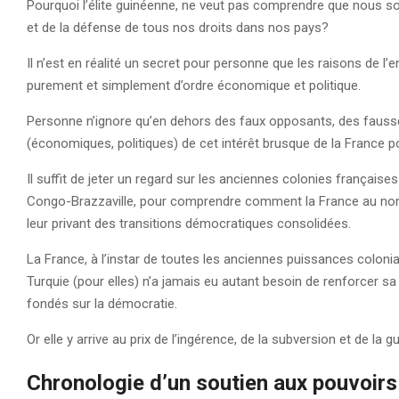
Pourquoi l’élite guinéenne, ne veut pas comprendre que nous so
et de la défense de tous nos droits dans nos pays?
Il n’est en réalité un secret pour personne que les raisons de l
purement et simplement d’ordre économique et politique.
Personne n’ignore qu’en dehors des faux opposants, des fausses
(économiques, politiques) de cet intérêt brusque de la France p
Il suffit de jeter un regard sur les anciennes colonies français
Congo-Brazzaville, pour comprendre comment la France au nom d
leur privant des transitions démocratiques consolidées.
La France, à l’instar de toutes les anciennes puissances colonia
Turquie (pour elles) n’a jamais eu autant besoin de renforcer s
fondés sur la démocratie.
Or elle y arrive au prix de l’ingérence, de la subversion et de la gu
Chronologie d’un soutien aux pouvoirs