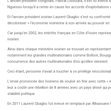
L’ancien président congolais, Pascal Lissouba, s’est vu évincé
Nguesso lorsqu’il a remis en cause les accords d’exploitations d
Et l’ancien président ivoirien Laurent Gbagbo s’est vu confronté
décoloniser » l’économie ivoirienne à son arrivée au pouvoir en
Car jusqu’en 2002, les intérêts français en Côte d’Ivoire représ
ivoirien.
Ainsi dans chaque ministère ivoirien se trouvait un représentant f
notamment les grandes multinationales comme Bolloré, Bouygues
concurrence des autres multinationales d’où qu’elles viennent.
Ceci étant, personne n’avait à toucher à ce privilège néocolonia
L’envie prononcée des Ivoiriens de vouloir en finir avec cette 
leur a coûté une rébellion de 8 années avec un pays divisé qui p
stabilité politique.
En 2011 Laurent Gbagbo fut évincé et remplacé par Alhassane Ou