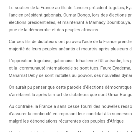
Le soutien de la France au fils de l’ancien président togolais, Ey
l’ancien président gabonais, Oumar Bongo, lors des élections pr
élections présidentielles, et maintenant à Mamady Doumbouya, a
joue de la démocratie et des peuples africains.
Car ces fils de dictateurs ont pu avec l’aide de la France prend
majorité de leurs peuples anéantis et meurtris après plusieurs 
L’opposition togolaise, gabonaise, tchadienne fût anéantie, les
et la communauté internationale se sont tues. Faure Eyadema, A
Mahamat Deby se sont installés au pouvoir, des nouvelles dynas
On aurait pu penser que cette parodie d’élections démocratiqu
s’arrêtaient là après la mort de dictateurs que sont Omar Bong
Au contraire, la France a sans cesse fourni des nouvelles resso
d’assurer la continuité en imposant leur candidat à la succession
malgré les dénonciations récurrentes des peuples d’Afrique.