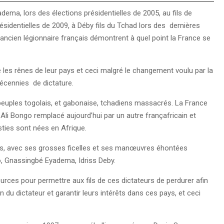
adema, lors des élections présidentielles de 2005, au fils de
ésidentielles de 2009, à Déby fils du Tchad lors des dernières
ncien légionnaire français démontrent à quel point la France se
re les rênes de leur pays et ceci malgré le changement voulu par la
décennies de dictature.
 peuples togolais, et gabonaise, tchadiens massacrés. La France
li Bongo remplacé aujourd’hui par un autre françafricain et
ties sont nées en Afrique.
es, avec ses grosses ficelles et ses manœuvres éhontées
o, Gnassingbé Eyadema, Idriss Deby.
urces pour permettre aux fils de ces dictateurs de perdurer afin
 du dictateur et garantir leurs intérêts dans ces pays, et ceci