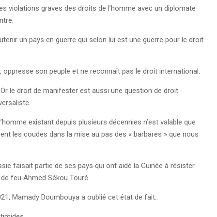
 les violations graves des droits de l’homme avec un diplomate
ntre.
tenir un pays en guerre qui selon lui est une guerre pour le droit
e, oppresse son peuple et ne reconnaît pas le droit international.
. Or le droit de manifester est aussi une question de droit
versaliste.
 l’homme existant depuis plusieurs décennies n’est valable que
serrent les coudes dans la mise au pas des « barbares » que nous
ie faisait partie de ses pays qui ont aidé la Guinée à résister
DA de feu Ahmed Sékou Touré.
2021, Mamady Doumbouya a oublié cet état de fait..
 timides.