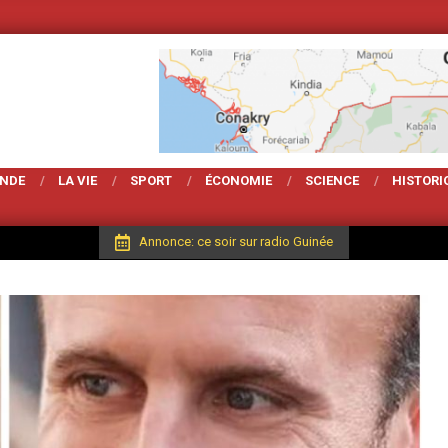
Votre Magarzine d'actua
ONDE
LA VIE
SPORT
ÉCONOMIE
SCIENCE
HISTORI
Annonce: ce soir sur radio Guinée