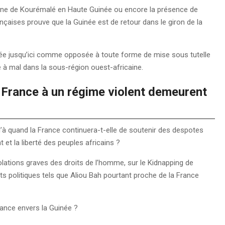
ienne de Kourémalé en Haute Guinée ou encore la présence de
nçaises prouve que la Guinée est de retour dans le giron de la
érée jusqu’ici comme opposée à toute forme de mise sous tutelle
e à mal dans la sous-région ouest-africaine.
a France à un régime violent demeurent
qu’à quand la France continuera-t-elle de soutenir des despotes
et la liberté des peuples africains ?
olations graves des droits de l’homme, sur le Kidnapping de
ts politiques tels que Aliou Bah pourtant proche de la France
rance envers la Guinée ?