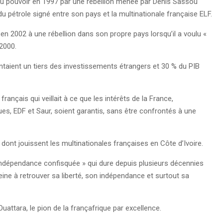
 du pouvoir en 1997 par une rébellion menée par Denis Sassou
u pétrole signé entre son pays et la multinationale française ELF.
 en 2002 à une rébellion dans son propre pays lorsqu’il a voulu «
 2000.
entaient un tiers des investissements étrangers et 30 % du PIB
rançais qui veillait à ce que les intérêts de la France,
, EDF et Saur, soient garantis, sans être confrontés à une
l dont jouissent les multinationales françaises en Côte d’Ivoire.
« indépendance confisquée » qui dure depuis plusieurs décennies
eine à retrouver sa liberté, son indépendance et surtout sa
attara, le pion de la françafrique par excellence.