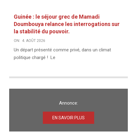
Guinée : le séjour grec de Mamadi
Doumbouya relance les interrogations sur
la stabilité du pouvoir.
ON:
4. AOÛT 2026
Un départ présenté comme privé, dans un climat
politique chargé ! Le
Annonce:
EN SAVOIR PLUS