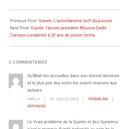
2024-
07-
Previous Post:
Guinée: L’autoritarisme soft du pouvoir.
30
Next Post:
Guinée: l’ancien président Moussa Dadis
Camara condamné à 20 ans de prison ferme.
2 COMMENTAIRES
Qu’Allah les accueilles dans son éternel demeure
et le plus pire des sorts les soient réservés aux
auteurs
DIALLO
30. JUILLET 2024
PERMALINK
RÉPONDRE
Le Vrais problème de la Guinée et des Guinéens,
c’est le manque d’unité nationale au sein de la