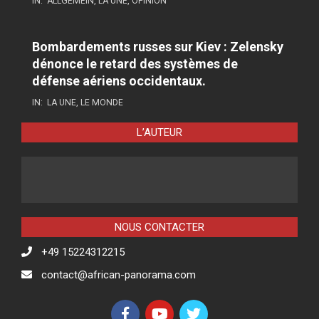
IN:
ALLGEMEIN
,
LA UNE
,
OPINION
Bombardements russes sur Kiev : Zelensky
dénonce le retard des systèmes de
défense aériens occidentaux.
IN:
LA UNE
,
LE MONDE
L’AUTEUR
NOUS CONTACTER
+49 15224312215
contact@african-panorama.com