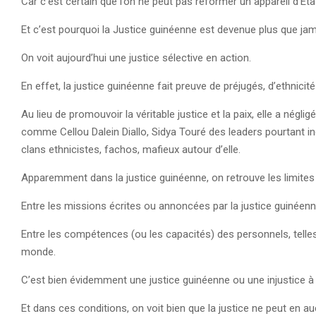
Car c’est certain que l’on ne peut pas réformer un appareil d’É
Et c’est pourquoi la Justice guinéenne est devenue plus que ja
On voit aujourd’hui une justice sélective en action.
En effet, la justice guinéenne fait preuve de préjugés, d’ethnicit
Au lieu de promouvoir la véritable justice et la paix, elle a néglig
comme Cellou Dalein Diallo, Sidya Touré des leaders pourtant inc
clans ethnicistes, fachos, mafieux autour d’elle.
Apparemment dans la justice guinéenne, on retrouve les limites 
Entre les missions écrites ou annoncées par la justice guinéenne e
Entre les compétences (ou les capacités) des personnels, telles 
monde.
C’est bien évidemment une justice guinéenne ou une injustice à
Et dans ces conditions, on voit bien que la justice ne peut en 