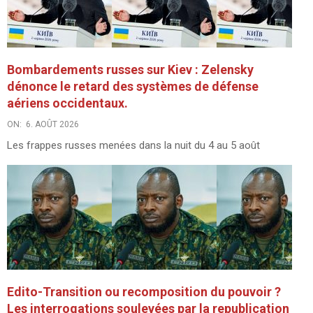
Bombardements russes sur Kiev : Zelensky
dénonce le retard des systèmes de défense
aériens occidentaux.
ON:
6. AOÛT 2026
Les frappes russes menées dans la nuit du 4 au 5 août
Edito-Transition ou recomposition du pouvoir ?
Les interrogations soulevées par la republication