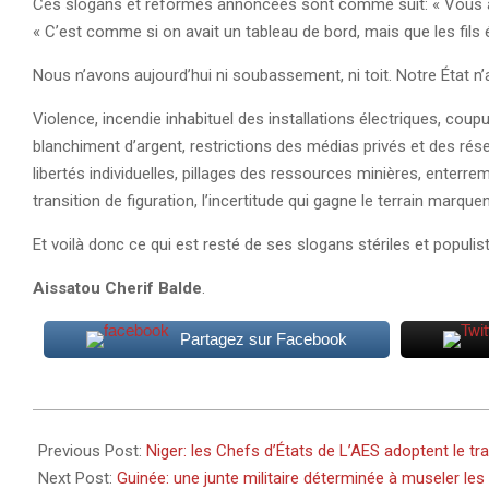
Ces slogans et réformes annoncées sont comme suit: « Vous app
« C’est comme si on avait un tableau de bord, mais que les fils
Nous n’avons aujourd’hui ni soubassement, ni toit. Notre État 
Violence, incendie inhabituel des installations électriques, coupu
blanchiment d’argent, restrictions des médias privés et des rés
libertés individuelles, pillages des ressources minières, enterre
transition de figuration, l’incertitude qui gagne le terrain marq
Et voilà donc ce qui est resté de ses slogans stériles et populis
Aissatou Cherif Balde
.
Partagez sur Facebook
2024-
07-
Previous Post:
Niger: les Chefs d’États de L’AES adoptent le tra
09
Next Post:
Guinée: une junte militaire déterminée à museler les 