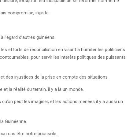
tat délabré, lorsqu’on est incapable de se réformer soi-même.
mais compromise, injuste.
é à l’égard d’autres guinéens.
é les efforts de réconciliation en visant à humilier les politiciens
ontournables, pour servir les intérêts politiques des puissants
et des injustices de la prise en compte des situations.
t la réalité du terrain, il y a là un monde.
qu’on peut les imaginer, et les actions menées il y a aussi un
 la Guinéenne.
aucun cas être notre boussole.