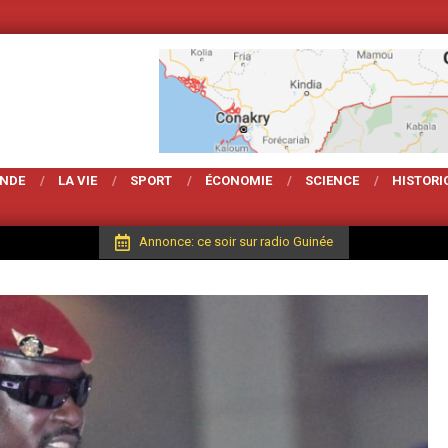
Votre Magarzine d'actu
ONDE
LA VIE
SPORT
ÉCONOMIE
SCIENCE
HISTORI
Annonce: ce soir sur radio Guinée