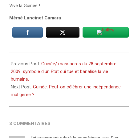
Vive la Guinée !
Mèmè Lancinet Camara
2023-
10-
Previous Post:
Guinée/ massacres du 28 septembre
01
2009, symbole d’un État qui tue et banalise la vie
humaine.
Next Post:
Guinée: Peut-on célébrer une indépendance
mal gérée ?
3 COMMENTAIRES
J’ai gravement adoré le panafricain, que Dieu