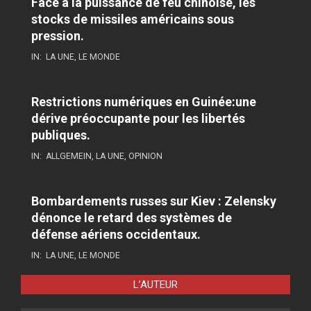
Face à la puissance de feu chinoise, les
stocks de missiles américains sous
pression.
IN:
LA UNE
,
LE MONDE
Restrictions numériques en Guinée:une
dérive préoccupante pour les libertés
publiques.
IN:
ALLGEMEIN
,
LA UNE
,
OPINION
Bombardements russes sur Kiev : Zelensky
dénonce le retard des systèmes de
défense aériens occidentaux.
IN:
LA UNE
,
LE MONDE
L’AUTEUR