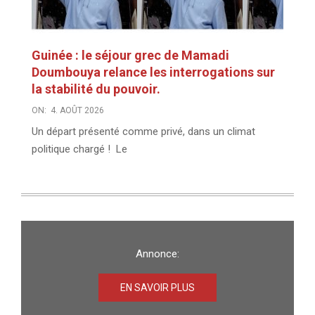
Guinée : le séjour grec de Mamadi
Doumbouya relance les interrogations sur
la stabilité du pouvoir.
ON:
4. AOÛT 2026
Un départ présenté comme privé, dans un climat
politique chargé ! Le
Annonce:
EN SAVOIR PLUS