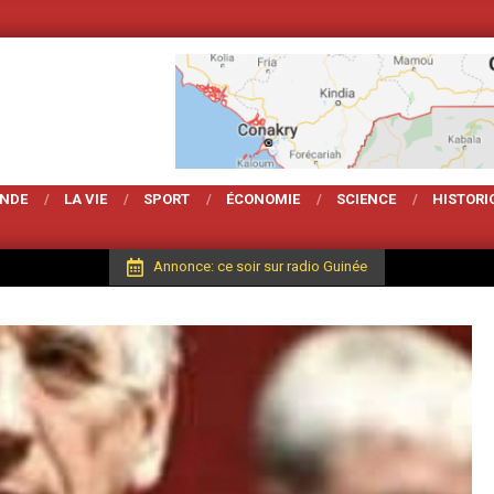
Votre Magarzine d'
ONDE
LA VIE
SPORT
ÉCONOMIE
SCIENCE
HISTORI
Annonce: ce soir sur radio Guinée