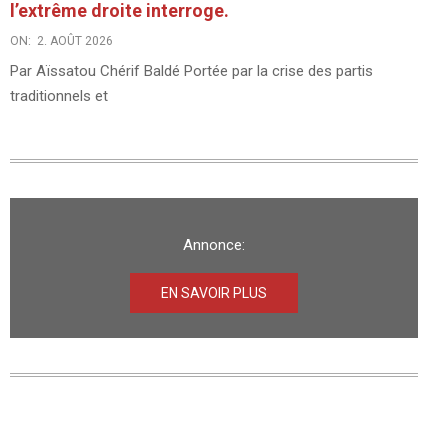
l’extrême droite interroge.
ON:
2. AOÛT 2026
Par Aïssatou Chérif Baldé Portée par la crise des partis
traditionnels et
Annonce:
EN SAVOIR PLUS