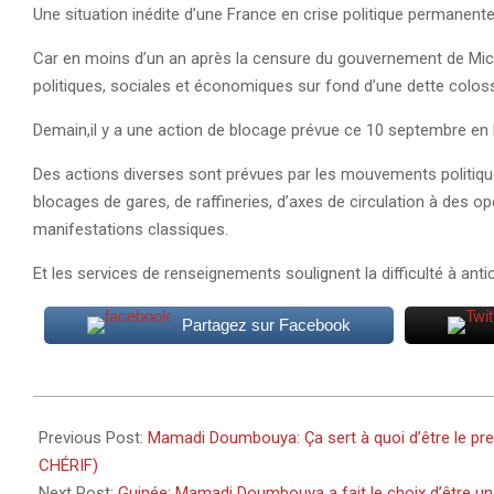
Une situation inédite d’une France en crise politique permanent
Car en moins d’un an après la censure du gouvernement de Miche
politiques, sociales et économiques sur fond d’une dette colos
Demain,il y a une action de blocage prévue ce 10 septembre en 
Des actions diverses sont prévues par les mouvements politiques 
blocages de gares, de raffineries, d’axes de circulation à des
manifestations classiques.
Et les services de renseignements soulignent la difficulté à an
Partagez sur Facebook
2025-
09-
Previous Post:
Mamadi Doumbouya: Ça sert à quoi d’être le pr
08
CHÉRIF)
Next Post:
Guinée: Mamadi Doumbouya a fait le choix d’être un