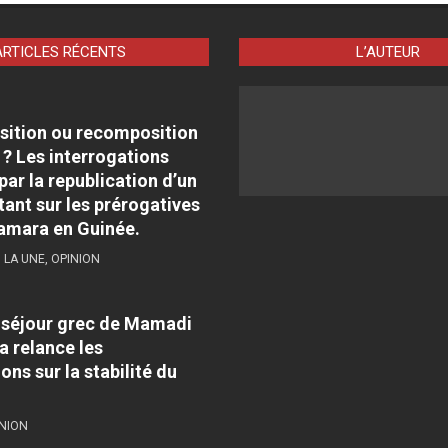
ARTICLES RÉCENTS
L’AUTEUR
sition ou recomposition
 ? Les interrogations
par la republication d’un
tant sur les prérogatives
amara en Guinée.
,
LA UNE
,
OPINION
e séjour grec de Mamadi
 relance les
ons sur la stabilité du
NION