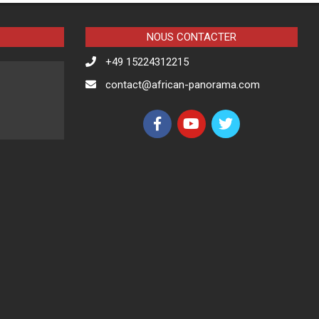
NOUS CONTACTER
+49 15224312215
contact@african-panorama.com