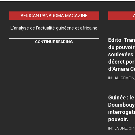
AFRICAN PANAROMA MAGAZINE
L'analyse de l'actualité guinéene et africaine
Edito-Tran
CONTINUE READING
du pouvoir
soulevées 
décret por
d’Amara C
IN:
ALLGEMEIN
Guinée : l
Doumbouya
interrogati
pouvoir.
IN:
LA UNE
,
OPI