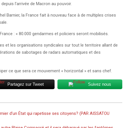
e depuis l’arrivée de Macron au pouvoir.
l Barnier, la France fait à nouveau face à de multiples crises
sale.
France : « 80.000 gendarmes et policiers seront mobilisés.
et les organisations syndicales sur tout le territoire allant de
 opérations de sabotages de radars automatiques et des
ticiper ce que sera ce mouvement « horizontal » et sans chef.
Partagez sur Tweet
Suivez nous
emier d’un État qui rapetisse ses citoyens? (PAR AISSATOU
 autre Blaise Compaoré et il sera débarqué par les fantômes