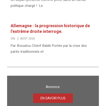
politique chargé ! Le
Allemagne : la progression historique de
l’extrême droite interroge.
ON:
2. AOÛT 2026
Par Aïssatou Chérif Baldé Portée par la crise des
partis traditionnels et
Annonce:
EN SAVOIR PLUS