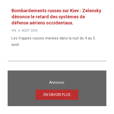
Bombardements russes sur Kiev : Zelensky
dénonce le retard des systèmes de
défense aériens occidentaux.
ON:
6. AOÛT 2026
Les frappes russes menées dans la nuit du 4 au 5
août
Annonce:
EN SAVOIR PLUS